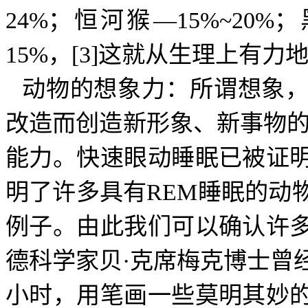
24%
；恒河猴—
15%~20%
；
15%
，
[3]
这就从生理上有力
动物的想象力：所谓想象
改造而创造新形象、新事物
能力。快速眼动睡眠已被证
明了许多具有
REM
睡眠的动
例子。由此我们可以确认许
德科学家贝·克席梅克博士曾
小时，用笔画一些莫明其妙