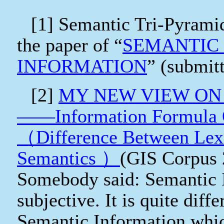
[1] Semantic Tri-Pyramid
the paper of “
SEMANTIC
INFORMATION
” (submi
[2]
MY NEW VIEW ON
——Information Formula O
（
Difference Between Lex
Semantics
）
(GIS Corpus 
Somebody said: Semantic I
subjective. It is quite di
Semantic Information whic