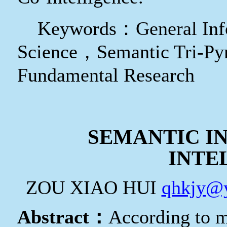
Keywords
：
General Inf
Science
，
Semantic Tri-Py
Fundamental Research
SEMANTIC I
INTE
ZOU XIAO HUI
qhkjy@
Abstract
：
According to m