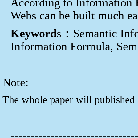
According to Information
Webs can be built much ea
Keyword
s
：
Semantic Info
Information Formula, Sem
Note:
The whole paper will published 
-------------------------------