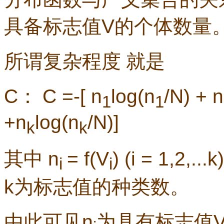
具备标志值
V
的个体数量
所谓复杂程度
就是
C
：
C =-[ n
log(n
/N) + n
1
1
+n
log(n
/N)]
k
k
其中
n
= f(V
) (i = 1,2,...k
i
i
k
为标志值的种类数。
由此可见
n
为具有标志值