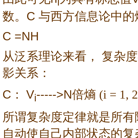
i
数。
C
与西方信息论中的
C =NH
从泛系理论来看，
复杂度
影关系：
C
：
V
----->N
倍熵
(i = 1, 2
i
所谓复杂度定律就是所有
自动使自己内部状态的复