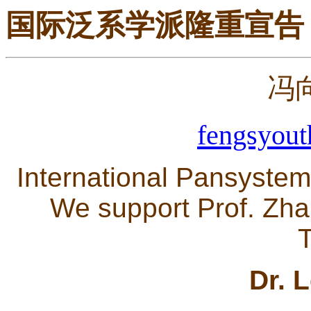
国际泛系学派隆重宣告
冯
fengsyou
International Pansystem
We support Prof. Zha
Dr. 