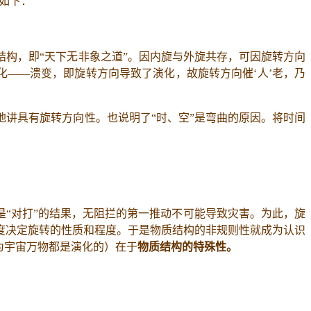
如下：
构，即“天下无非象之道”。因内旋与外旋共存，可因旋转方向
化——溃变，即旋转方向导致了演化，故旋转方向催‘人’老，乃
讲具有旋转方向性。也说明了“时、空”是弯曲的原因。将时间
是“对打”的结果，无阻拦的第一推动不可能导致灾害。为此，旋
度决定旋转的性质和程度。于是物质结构的非规则性就成为认识
为宇宙万物都是演化的）在于
物质结构的特殊性。