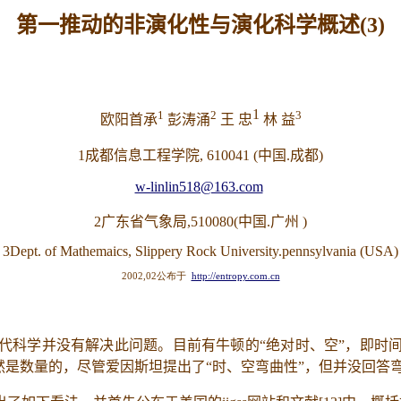
第一推动的非演化性与演化科学概述(
3
)
1
1
2
3
欧阳首承
彭涛涌
王
忠
林
益
1
成都信息工程学院, 610041 (中国.成都)
w-linlin518@163.com
2
广东省气象局,510080(中国.广州 )
3
Dept. of Mathemaics, Slippery Rock University.pennsylvania (USA)
2002,02公布于
http://entropy.com.cn
代科学并没有解决此问题。目前有牛顿的“绝对时、空”，即时
然是数量的，尽管爱因斯坦提出了“时、空弯曲性”，但并没回答