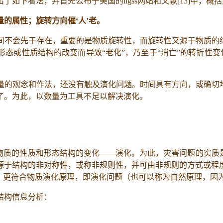
出了如下看法，并首先公布于美国的
iigss
网站和文献
[13]
中，概括
的属性；旋转方向催‘人’老。
间不会先于存在，重要的是物质旋转性，而旋转性又源于物质的结
态或性质结构的改变而导致“老化”，乃至于“消亡”的转折性变
量的观念和作法，还没有触及演化问题。时间具有方向，或确切地
了。为此，以数量为工具不足以解决演化。
物质的性质和形态结构的变化——演化。为此，灾害问题的实质
源于结构的非对称性，或称非规则性，并可由非规则的方式或程
”，更符合物质演化原理，即演化问题（也可以称为自然原理，因
结构信息分析：