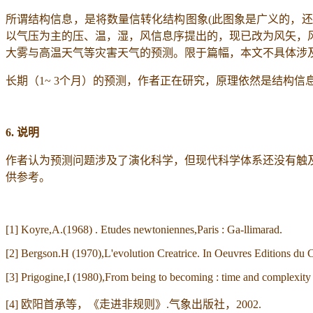
所谓结构信息，是将数量信转化结构图象
(
此图象是广义的，还
以气压为主的压、温，湿，风信息序提出的，现已改为风矢，
大雾与高温天气等灾害天气的预测。限于篇幅，本文不具体涉
长期（
1~ 3
个月）的预测，作者正在研究，原理依然是结构信
6.
说明
作者认为预测问题涉及了演化科学，但现代科学体系还没有触
供参考。
[1] Koyre,A.(1968) . Etudes newtoniennes,Paris : Ga-llimarad.
[2] Bergson.H (1970),L'evolution Creatrice. In Oeuvres Editions du C
[3] Prigogine,I (1980),From being to becoming : time and complexit
[4]
欧阳首承等，《走进非规则》
.
气象出版社，
2002.