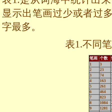
显示出笔画过少或者过
字最多。
表
1.
不同笔
笔画
个数
1
3
2
23
3
74
4
163
5
261
6
464
7
823
8
1084
9
1281