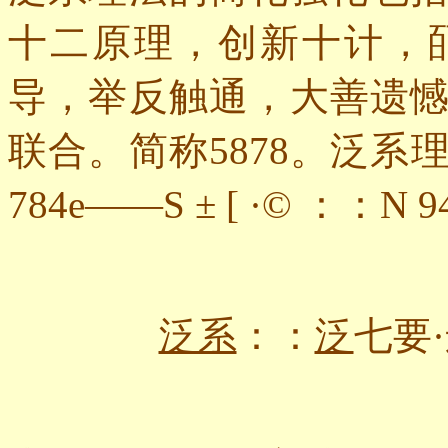
十二原理，创新十计，
导，举反触通，大善遗
联合。简称
5878
。泛系
784e
——
S
±
[
·
©
：：
N 9
泛系
：：
泛
七要