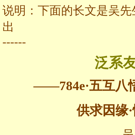
说明：下面的长文是吴先
出
------
泛系友
——
784e
·五互八
供求因缘·