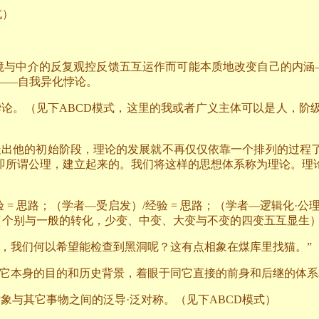
式）
境与中介的反复观控反馈五互运作而可能本质地改变自己的内涵
——自我异化悖论。
悖论。（见下
ABCD
模式，这里的我或者广义主体可以是人，阶
走出他的初始阶段，理论的发展就不再仅仅依靠一个排列的过程
即所谓公理，建立起来的。我们将这样的思想体系称为理论。理
验
=
思路；（学者—受启发）
/
经验
=
思路；（学者—逻辑化·公理
（个别与一般的转化，少变、中变、大变与不变的四变五互显生
，我们何以希望能检查到黑洞呢？这有点相象在煤库里找猫。”
于它本身的目的和历史背景，着眼于同它直接的前身和后继的体系
象与其它事物之间的泛导·泛对称。（见下
ABCD
模式）