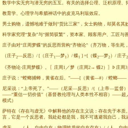
数学中实无穷与潜无穷的五互。有关的选择公理、泛积原理、
教育学、心理学与希腊神话中的皮克马利翁效应。
男士购物，遗憾地难于做到“货比三家”，女士购物，却莫名其妙
科学家究理“复杂”与“握简驭繁”，资本家、顾客用户、工匠与
庄子由对“庄周梦蝶”的反思而营构“齐物论”（齐万物，等生
（庄子
—反思）
/ [
（庄子
—梦
）
/
蝶
] =[
（蝶
—梦
）
/
庄子
2
1
1
1
2
2
《齐物论·庄周梦蝶》。〖庄周
1
／梦（庄周
2
→
蝶
2
）〗Þ 庄周
3
庄子说：“螳螂捕蝉，黄雀在后。”——
[
（黄雀—
#
）
/
螳螂——
尼采说：“上帝死了。”——（尼采—反思）
/{
（上帝—监督
——“重估一切价值”（基督教伦理与人类本性不相容）——
模式）
萨特在《存在与虚无》中解释他的存在主义说：存在先于本质
言，它是一个反思者。我处处都是我，我不可逃避我自己，我
虚无——（人—自由自在：物理性质的自在存在）
/
（人—自由