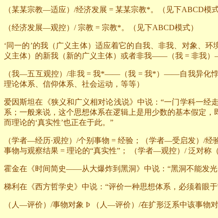
（某某宗教—适应）
/
经济发展
=
某某宗教
*
。（见下
ABCD
模
（经济发展—观控）
/
宗教
=
宗教
*
。（见下
ABCD
模式）
‘同一的’的我（广义主体）适应着它的自我、非我、对象、环
义主体）的新我（新的广义主体）或者非我——（我
=
非我）
（我—五互观控）
/
非我
=
我
*
——（我
=
我
*
）——自我异化
理论体系、信仰体系、社会运动，等等）
爱因斯坦在《狭义和广义相对论浅说》中说：“一门学科一经
系；一般来说，这个思想体系在逻辑上是用少数的基本假定，
而理论的‘真实性’也正在于此。”
（学者—经历·观控）
/
个别事物
=
经验；（学者—受启发）
/
经
事物与观察结果
=
理论的“真实性”；
（学者—观控）
/
泛对称
霍金在《时间简史——从大爆炸到黑洞》中说：“黑洞不能发光
梯利在《西方哲学史》中说：“评价一种思想体系，必须着眼
（人—评价）
/
事物对象
Þ
（人—评价）
/
在扩形泛系中该事物对