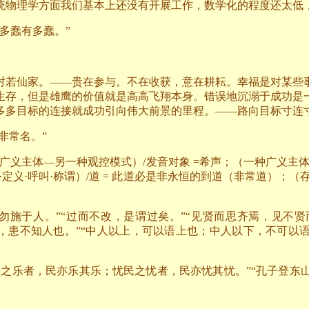
统物理学方面我们基本上还没有开展工作，数学化的程度还太低
多蠢有多蠢。”
对若仙家。——贵在参与。不在收获，意在耕耘。幸福是对某些
生存，但是雄鹰的价值就是高高飞翔本身。错误地沉溺于成功是
多多目标的连接就成功引向伟大前景的里程。——路向目标寸连
非常名。”
广义主体—另一种观控模式）
/
发音对象
=
希声；（一种广义主
定义·呼叫·称谓）
/
道
=
此道必是非永恒的到道（非常道）；（存
勿施于人。”“过而不改，是谓过矣。”“见贤而思齐焉，见不贤
知，患不知人也。”“中人以上，可以语上也；中人以下，不可以
民之乐者，民亦乐其乐；忧民之忧者，民亦忧其忧。”“孔子登