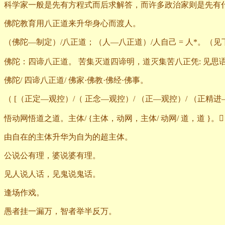
科学家一般是先有方程式而后求解答，而许多政治家则是先有
佛陀教育用八正道来升华身心而渡人。
（佛陀—制定）
/
八正道；（人—八正道）
/
人自己
=
人
*
。（见
佛陀：四谛八正道。
苦集灭道四谛明，道灭集苦八正凭
:
见思
佛陀
/
四谛八正道
/
佛家·佛教·佛经·佛事。
（
[
（正定—观控）
/
（
正念—观控）
/
（正—观控）
/
（正精进
悟动网悟道之道。主体
/ {
主体，动网，主体
/
动网
/
道，道
}
。
由自在的主体升华为自为的超主体。
公说公有理，婆说婆有理。
见人说人话，见鬼说鬼话。
逢场作戏。
愚者挂一漏万，智者举半反万。