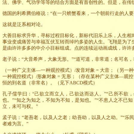
法、佛学、气功学等等的结合方面是有首创性的。但是，在传
德国的利希腾伯格说：“在一只螃蟹看来，一个朝前行走的人要
这就是泛系相对论。
大善目标求升华，寻标过程目标化，新标代旧乐上乐，人生相
事业变成痛苦与幸福互伏互转而绰约多姿的人生。飞翔是为了
是由许许多多的中介小目标组成。点的连续运动画成线，许许
老子说：“大音希声，大象无形。”“道可道，非常道；名可名，
（一种广义主体—一种观控模式）
/
发音对象
=
大音；（另一种
一种观控模式）
/
形象对象
=
无形；（存在某种广义主体—观控·
恒的到名道（非常名）。（见下
ABCD
模式）
孔子儒学曰：“己欲立而立人，己欲达而达人。”“己所不欲，
也。”“知之为知之，不知为不知，是知也。”“不患人之不已
立，未可与权。”
孟子说：“老吾老，以及人之老；幼吾幼，以及人之幼。”“乐
者难为言。”