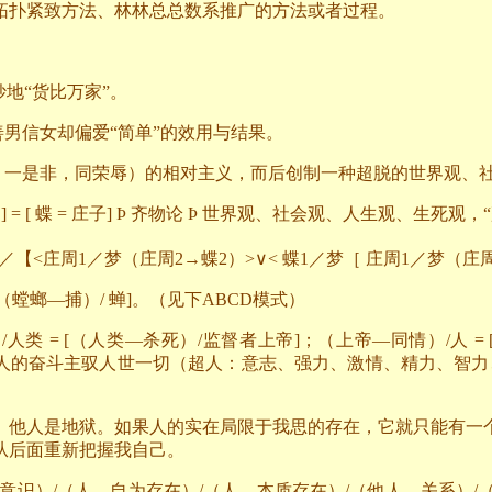
拓扑紧致方法、林林总总数系推广的方法或者过程。
地“货比万家”。
善男信女却偏爱“简单”的效用与结果。
死，一是非，同荣辱）的相对主义，而后创制一种超脱的世界观、
] = [
蝶
=
庄子
]
Þ
齐物论
Þ
世界观、社会观、人生观、生死观，“
2
／【
<
庄周
1
／梦（庄周
2
→蝶
2
）
>
∨
<
蝶
1
／梦［
庄周
1
／梦（庄
（螳螂—捕）
/
蝉
]
。（见下
ABCD
模式）
）
/
人类
= [
（人类—杀死）
/
监督者上帝
]
；（上帝—同情）
/
人
= 
超人的奋斗主驭人世一切（超人：意志、强力、激情、精力、智力
。他人是地狱。如果人的实在局限于我思的存在，它就只能有一
从后面重新把握我自己。
意识）
/
（人—自为存在）
/
（人—本质存在）
/
（他人—关系）
/