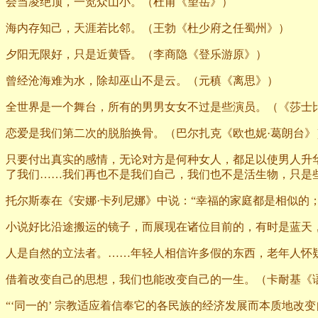
会当凌绝顶，一览众山小。（杜甫《望岳》）
海内存知己，天涯若比邻。（王勃《杜少府之任蜀州》）
夕阳无限好，只是近黄昏。（李商隐《登乐游原》）
曾经沧海难为水，除却巫山不是云。（元稹《离思》）
全世界是一个舞台，所有的男男女女不过是些演员。（《莎士
恋爱是我们第二次的脱胎换骨。（巴尔扎克《欧也妮·葛朗台》
只要付出真实的感情，无论对方是何种女人，都足以使男人升
了我们……我们再也不是我们自己，我们也不是活生物，只是
托尔斯泰在《安娜·卡列尼娜》中说：“幸福的家庭都是相似的
小说好比沿途搬运的镜子，而展现在诸位目前的，有时是蓝天
人是自然的立法者。……年轻人相信许多假的东西，老年人怀
借着改变自己的思想，我们也能改变自己的一生。（卡耐基《
“‘同一的’
宗教适应着信奉它的各民族的经济发展而本质地改变