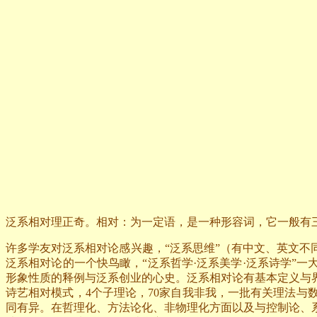
泛系相对理正奇。相对：为一定语，是一种形容词，它一般有
许多学友对泛系相对论感兴趣，“泛系思维”（有中文、英文不
泛系相对论的一个快鸟瞰，“泛系哲学·泛系美学·泛系诗学”
形象性质的释例与泛系创业的心史。泛系相对论有基本定义与界
诗艺相对模式，4个子理论，70家自我非我，一批有关理法
同有异。在哲理化、方法论化、非物理化方面以及与控制论、