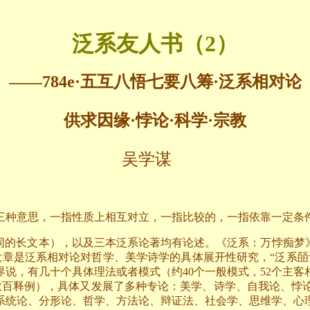
泛系友人书（2）
——
784e
·五互八悟七要八筹·泛系相对论
供求因缘·悖论·科学·宗教
吴学谋
三种意思，一指性质上相互对立，一指比较的，一指依靠一定条
同的长文本），以及三本泛系论著均有论述。《泛系：万悖痴梦
一大章是泛系相对论对哲学、美学诗学的具体展开性研究，“泛系
说，有几十个具体理法或者模式（约40个一般模式，52个主客相
与数百释例），具体又发展了多种专论：美学、诗学、自我论、悖
系统论、分形论、哲学、方法论、辩证法、社会学、思维学、心