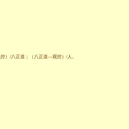
观控）
/
八正道；（八正道—观控）
/
人。