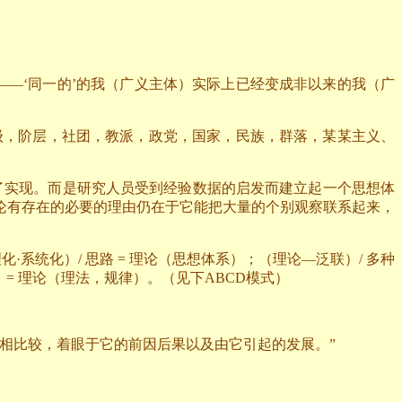
——‘同一的’的我（广义主体）实际上已经变成非以来的我（广
级，阶层，社团，教派，政党，国家，民族，群落，某某主义、
了实现。而是研究人员受到经验数据的启发而建立起一个思想体
论有存在的必要的理由仍在于它能把大量的个别观察联系起来，
化·系统化）
/
思路
=
理论（思想体系）；（理论—泛联）
/
多种
）
=
理论（理法，规律）。（见下
ABCD
模式）
相比较，着眼于它的前因后果以及由它引起的发展。”