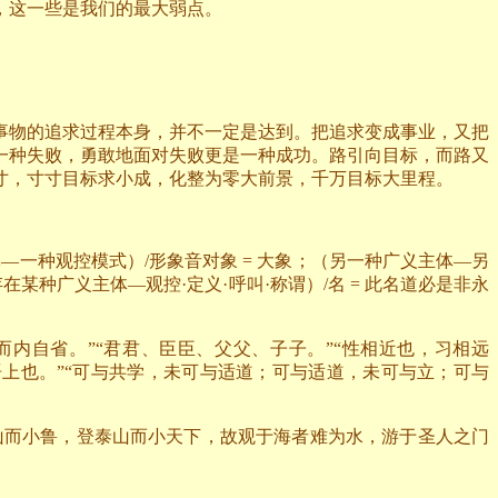
，这一些是我们的最大弱点。
事物的追求过程本身，并不一定是达到。把追求变成事业，又把
一种失败，勇敢地面对失败更是一种成功。路引向目标，而路又
寸，寸寸目标求小成，化整为零大前景，千万目标大里程。
体—一种观控模式）
/
形象音对象
=
大象；（另一种广义主体—另
在某种广义主体—观控·定义·呼叫·称谓）
/
名
=
此名道必是非永
而内自省。”“君君、臣臣、父父、子子。”“性相近也，习相远
语上也。”“可与共学，未可与适道；可与适道，未可与立；可与
东山而小鲁，登泰山而小天下，故观于海者难为水，游于圣人之门