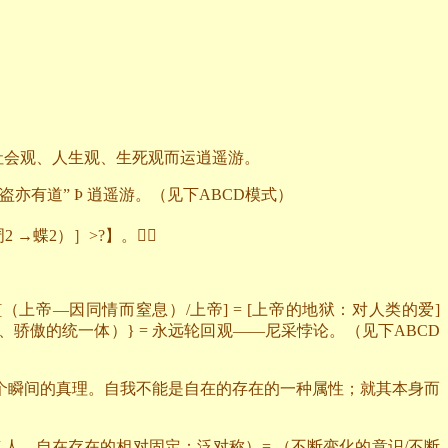
社会观、人生观、生死观而运逍遥游。
盗亦有道”
Þ
逍遥游。（见下
ABCD
模式）
周
2
→蝶
2
）］
>?
】。
[
（上帝—因同情而窒息）
/
上帝
] = [
上帝的地狱：对人类的爱
]
、骄傲的统一体）
} =
永远轮回观——尼采悖论。（见下
ABCD
个瞬间的真理。自我不能是自在的存在的一种属性；就其本身而
（人—自在存在的相对固定：泛对称）
=
（不断变化的意识
/
不断