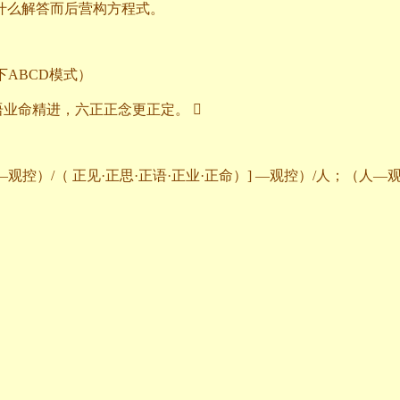
什么解答而后营构方程式。
下
ABCD
模式）
语业命精进，六正正念更正定。

—观控）
/
（
正见·正思·正语·正业·正命）
]
—观控）
/
人；（人—