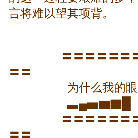
言将难以望其项背。
〓〓〓〓〓〓〓〓
〓〓
为什么我的眼中含满
▃▄▅▆▇█ 因为
〓〓〓〓〓〓〓〓
〓〓