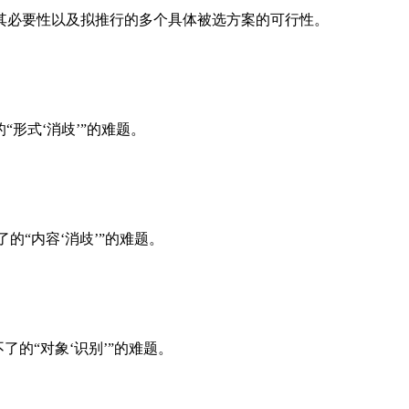
其必要性以及拟推行的多个具体被选方案的可行性。
的
“
形式
‘
消歧
’”
的难题。
了的
“
内容
‘
消歧
’”
的难题。
不了的
“
对象
‘
识别
’”
的难题。