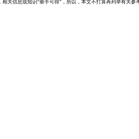
，相关信息或知识
“
垂手可得
”
，所以，本文不打算再列举有关参