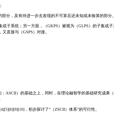
；
的部分，及有待进一步去发现的不可算且还未知或未验算的部分
子集或子系统；另一方面，（GKPS）被视为（GLPS）的子集或
，又直接与（GSPS）对接。
。
：
如：ASCII）的基础之上，同时，在理论融智学的基础研究成
。
][6][9][10]，初步探讨了
“
（ZSCII）体系
”
的可行性。