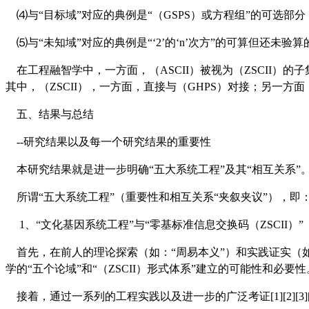
⑷与
“
目标域
”
对应的典例是
“
（GSPS）或方程组
”
的可选部分
⑸与
“
未知域
”
对应的典例是
“‘
2
’
的
‘
n
’
次方
”
的可算但还未验算
在工程融智学中，一方面，（ASCII）被视为（ZSCII）的
其中，（ZSCII），一方面，直接与（GHPS）对接；另一方面
五、结果与总结
--研究结果以及每一个研究结果的重要性
本研究结果就是进一步明确
“
五大系统工程
”
及其
“
相互关系
”
所谓
“
五大系统工程
”
（重要性和相互关系
“
夹叙夹议
”
），即
1、
“
文化基因系统工程
”
与
“
零基标准信息交换码（ZSCII）
”
首先，在前人的理论探索（如：
“
周易本义
”
）和实践证实（
学的
“
五个论域
”
和
“
（ZSCII）形式体系
”
建立的可能性和必要性
接着，通过一系列的工程实践以及进一步的广泛考证[1][2][3][4][5