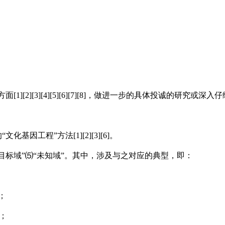
。
面[1][2][3][4][5][6][7][8]，做进一步的具体投诚的研究或
的
“
文化基因工程
”
方法[1][2][3][6]。
目标域
”
⑸
“
未知域
”
。其中，涉及与之对应的典型，即：
；
；