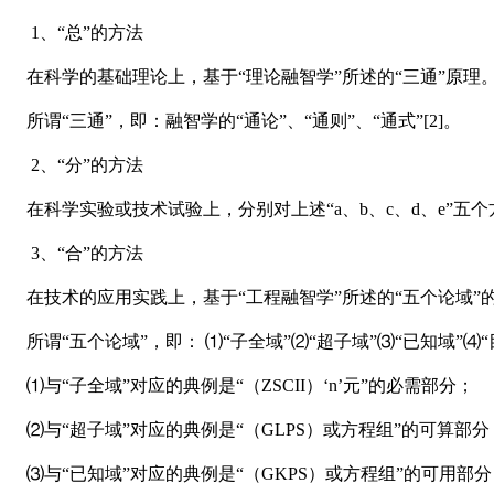
1、
“
总
”
的方法
在科学的基础理论上，基于
“
理论融智学
”
所述的
“
三通
”
原理
所谓
“
三通
”
，即：融智学的
“
通论
”
、
“
通则
”
、
“
通式
”
[2]。
2、
“
分
”
的方法
在科学实验或技术试验上，分别对上述
“
a、b、c、d、e
”
五个方
3、
“
合
”
的方法
在技术的应用实践上，基于
“
工程融智学
”
所述的
“
五个论域
”
所谓
“
五个论域
”
，即： ⑴
“
子全域
”
⑵
“
超子域
”
⑶
“
已知域
”
⑷
“
⑴与
“
子全域
”
对应的典例是
“
（ZSCII）
‘
n
’
元
”
的必需部分；
⑵与
“
超子域
”
对应的典例是
“
（GLPS）或方程组
”
的可算部分
⑶与
“
已知域
”
对应的典例是
“
（GKPS）或方程组
”
的可用部分