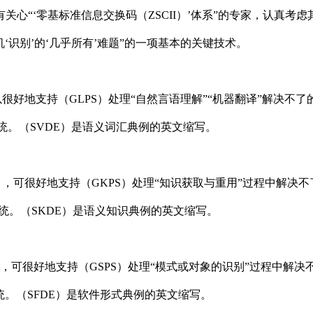
有关心
“‘
零基标准信息交换码（ZSCII）
’
体系
”
的专家，认真考虑
机
‘
识别
’
的
‘
几乎所有
’
难题
”
的一项基本的关键技术。
以很好地支持（GLPS）处理
“
自然言语理解
”“
机器翻译
”
解决不了
系统。（SVDE）是语义词汇典例的英文缩写。
），可很好地支持（GKPS）处理
“
知识获取与重用
”
过程中解决不
系统。（SKDE）是语义知识典例的英文缩写。
），可很好地支持（GSPS）处理
“
模式或对象的识别
”
过程中解决
统。（SFDE）是软件形式典例的英文缩写。