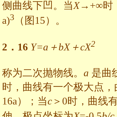
侧曲线下凹。当
X
→+∞时
3
a)
（图15）。
2
2．16
Y=a＋bX＋cX
称为二次抛物线。
a
是曲
时，曲线有一个极大点，
16a）；当
c
＞0时，曲线
伸。极点坐标为
X
=-0.5
b/c