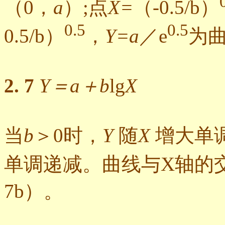
（0，
a
）;点
X=
（-0.5/b）
0.5
0.5
0.5/b）
，
Y=a
／e
为曲
2. 7
Y＝a＋b
lg
X
当
b
＞0时，
Y
随
X
增大单调
单调递减。曲线与X轴的交
7b）。