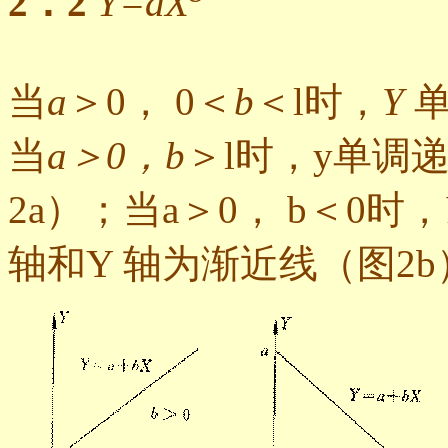
2．2
Y=aX
当
a
＞0， 0＜
b
＜l时，
Y
单
当
a＞0，b
＞l时，y单调
2a）；当a＞0， b＜0时，
轴和Y 轴为渐近线（图2b