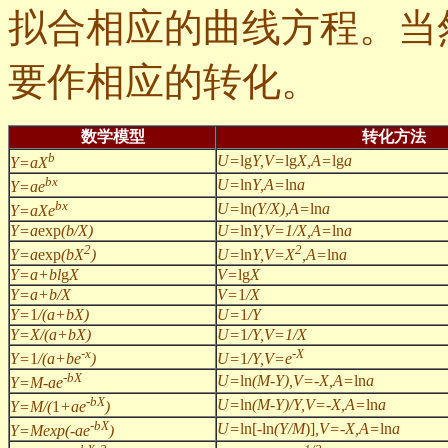
拟合相应的曲线方程。当
要作相应的转化。
数学模型
转化方法
b
U=
lg
Y,V=
lg
X,A=
lg
a
Y=aX
bx
U=
ln
Y,A=
ln
a
Y=ae
bx
U=
ln
(Y/X),A=
ln
a
Y=aXe
Y=a
exp
(b/X)
U=
ln
Y,V=1/X,A=
ln
a
2
2
Y=a
exp
(bX
)
U=
ln
Y,V=X
,A=
ln
a
Y=a+bl
g
X
V=
lg
X
Y=a+b/X
V=
1
/X
Y=
1
/(a+bX)
U=
1
/Y
Y=X/(a+bX)
U=
1
/Y,V=1/X
-x
-X
Y=
1
/(a+be
)
U=
1
/Y,V=e
-bX
U=
ln
(M-Y),V=-X,A=
ln
a
Y=M-ae
-bX
U=
ln
(M-Y)/Y,V=-X,A=
ln
a
Y=M/(
1
+ae
)
-bX
U=
ln[-ln
(Y/M
)]
,V=-X,A=
ln
a
Y=Mexp(-ae
)