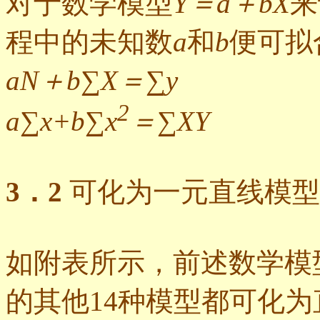
对于数学模型
Y＝a＋bX
来
程中的未知数
a
和
b
便可拟
aN＋b∑X＝∑y
2
a∑x+b∑x
＝∑XY
3．2
可化为一元直线模型
如附表所示，前述数学模
的其他14种模型都可化