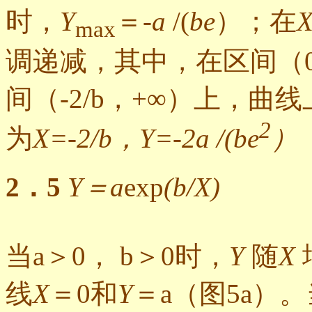
时，
Y
＝-
a
/(
be
）；在
max
调递减，其中，在区间（0
间（-2/b，+∞）上，曲
2
为
X=-2/b，Y=-2a /(be
）
2．5
Y＝a
exp
(b/X)
当a＞0， b＞0时，
Y
随
X
线
X
＝0和
Y
＝a（图5a）。