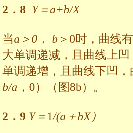
2．8
Y＝a+b/X
当
a＞0， b
＞0时，曲线
大单调递减，且曲线上凹
单调递增，且曲线下凹，
b/a
，0）（图8b）。
2．9
Y＝
1
/(a＋bX）