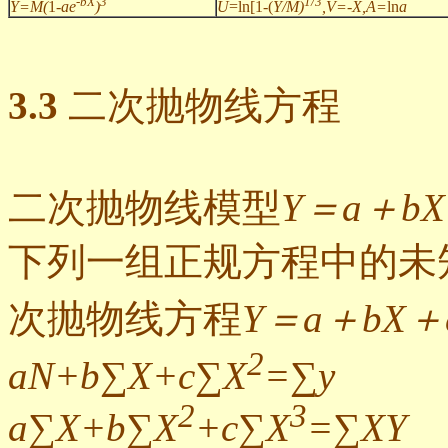
-bX
3
1/3
Y=M(
1
-ae
)
U
=ln[1-(
Y/M)
,V=-X,A=
ln
a
3.3
二次抛物线方程
二次抛物线模型
Y＝a＋bX
下列一组正规方程中的未知
次抛物线方程
Y＝a＋bX＋
2
aN+b∑X+c∑X
=∑y
2
3
a∑X+b∑X
+c∑X
=∑XY