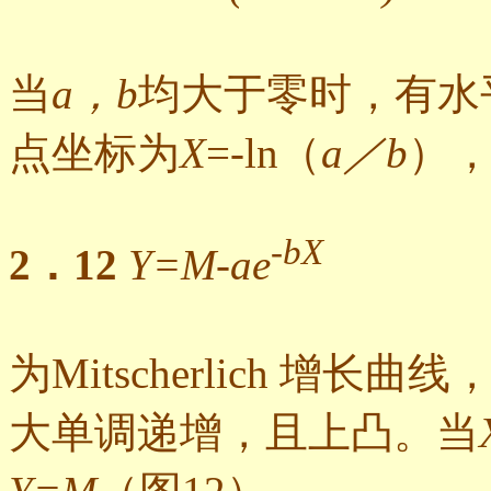
当
a，b
均大于零时，有水
点坐标为
X
=-ln（
a／b
），
-bX
2．12
Y=M-ae
为Mitscherlich 增长曲线
大单调递增，且上凸。当