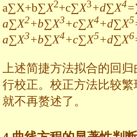
2
3
4
a∑X+b∑
X
+c∑
X
+d
∑
X
=
2
3
4
5
a∑X
+b∑X
+c∑X
+d∑X
3
4
5
6
a∑X
+b∑X
+c∑X
+d∑X
上述简捷方法拟合的回归
行校正。校正方法比较繁
就不再赘述了。