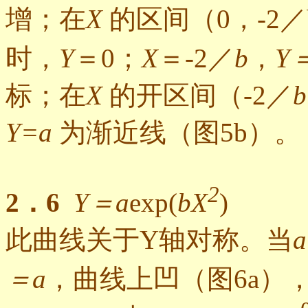
增；在
X
的区间（0，-2
时，
Y
＝0；
X
＝-2／
b
，
Y
标；在
X
的开区间（-2／
b
Y=a
为渐近线（图5b）。
2
2．6
Y＝a
exp(
bX
)
此曲线关于Y轴对称。当
＝a
，曲线上凹（图6a）