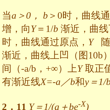
当
a＞0， b
＞0时，曲线
增，向
Y
＝1/
b
渐近，曲线
时，曲线通过原点，
Y
渐近，曲线上凹（图10b
间（-a/b，+∞）上
Y
取正
有渐近线
X=-a／b
和
y＝1/
-X
2．11
Y＝1/(a＋be
)