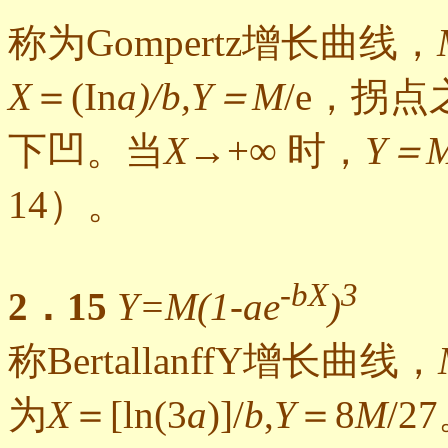
称为Gompertz增长曲线，
X
＝(In
a)/b,Y＝M
/e，拐
下凹。当
X
→+∞ 时，
Y＝
14）。
-bX
3
2．15
Y=M(1-ae
)
称BertallanffY增长曲线，
为
X
＝[ln(3
a
)]/
b
,
Y
＝8
M
/