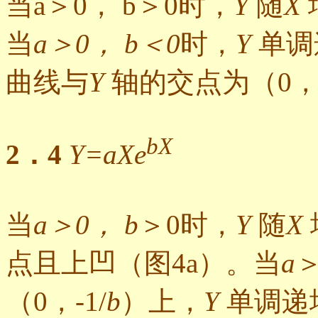
当a＞0， b＞0时，
Y
随
X
当
a＞0， b＜0
时，
Y
单调
曲线与
Y
轴的交点为（0，
bX
2．4
Y=aXe
当
a＞0， b
＞0时，
Y
随
X
点且上凹（图4a）。当
a
（0，-1/
b
）上，
Y
单调递