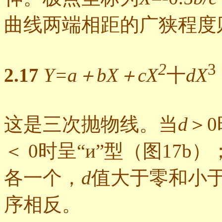
曲线两端相距的广狭程度
2
3
2.17
Y=a＋bX＋cX
十
dX
这是三次抛物线。当
d
＞0
＜ 0时呈“и”型（图17
各一个，
d
值大于零和小
序相反。