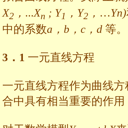
X
，
...
X
; Y
，Y
，
…
Yn)
2
n
1
2
中的系数
a，b，c，d
等。
3．1
一元直线方程
一元直线方程作为曲线方
合中具有相当重要的作用