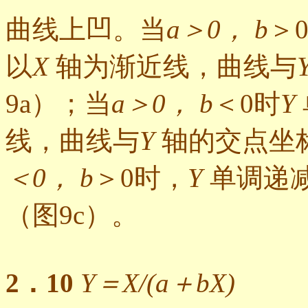
曲线上凹。当
a＞0， b
＞
以
X
轴为渐近线，曲线与
9a）；当
a＞0， b
＜0时
Y
线，曲线与
Y
轴的交点坐标
＜0， b
＞0时，
Y
单调递
（图9c）。
2．10
Y＝X/(a＋bX)