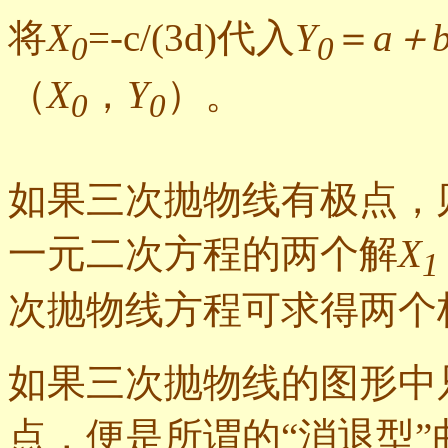
将
X
=-c/(3d)代入
Y
＝
a＋
0
0
（
X
，
Y
）。
0
0
如果三次抛物线有极点，
一元二次方程的两个解
X
1
次抛物线方程可求得两个
如果三次抛物线的图形中
点，便是所谓的“消退型