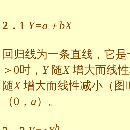
2．1
Y=a＋bX
回归线为一条直线，它是
＞0时，
Y
随
X
增大而线性
随
X
增大而线性减小（图l
（0，
a
）。
b