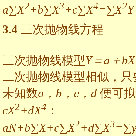
2
3
4
2
a∑X
+b∑X
+c∑X
=∑X
Y
3.4
三次抛物线方程
三次抛物线模型
Y＝a＋bX
二次抛物线模型相似，只
未知数
a，b，c，d
便可拟
2
4
cX
+dX
：
2
3
aN+b∑X+c∑X
+d
∑
X
=∑