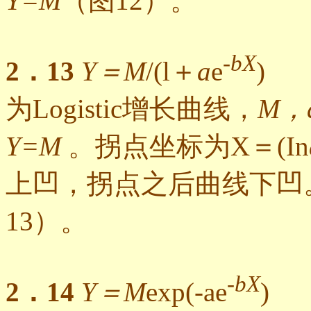
Y=M
（图12）。
-
bX
2．13
Y＝M
/(l＋
a
e
)
为Logistic增长曲线，
M，
Y=M
。拐点坐标为X＝(In
上凹，拐点之后曲线下凹
13）。
-
bX
2．14
Y＝M
exp(-ae
)