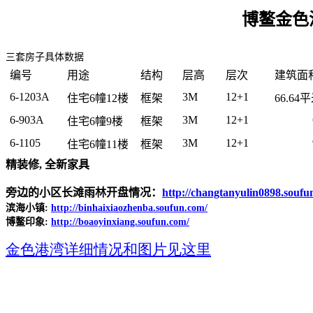
博鳌金色
三套房
子具体
数据
编号
用途
结构
层高
层次
建筑面
6
-1203A
3M
12+1
住宅
6
幢
12
楼
框架
66.64
平
6
-903A
3M
12+1
住宅
6
幢
9
楼
框架
6-1105
3M
12+1
住宅
6
幢
11
楼
框架
精装修
,
全新家具
旁边的小区长滩雨林开盘情况：
http://changtanyulin0898.soufu
滨海小镇
:
http://binhaixiaozhenba.soufun.com/
博
鳌印象
:
http://boaoyinxiang.soufun.com/
金色港湾详细情况和图片见这里