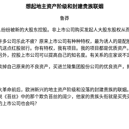
想起地主资产阶级和封建贵族联姻
鲁莽
.
纷纷被新的大股东控股。非上市公司购买发起人大股东股权从
许多公司乐此不疲？原来上市公司有种种特权，最为诱人的是配
饥送点红股就行。你有特权，我有项目。我的项目都是优质资产
另外，控股上市公司可以提高自己的知名度。有关系的庄家说不
卖掉自己原来的不良资产，买进兰陵集团股份公司的优良资产，
大革命前后，欧洲新兴的地主资产阶级和没落的封建贵族的联姻
说《苔丝》中的那个欺负苔丝的阔少，他家的贵族头衔就是买壳
的上市公司也会吗？