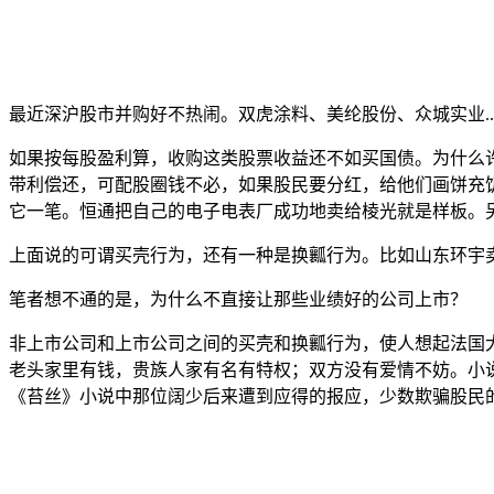
最近深沪股市并购好不热闹。双虎涂料、美纶股份、众城实业
..
如果按每股盈利算，收购这类股票收益还不如买国债。为什么
带利偿还，可配股圈钱不必，如果股民要分红，给他们画饼充
它一笔。恒通把自己的电子电表厂成功地卖给棱光就是样板。
上面说的可谓买壳行为，还有一种是换瓤行为。比如山东环宇
笔者想不通的是，为什么不直接让那些业绩好的公司上市？
非上市公司和上市公司之间的买壳和换瓤行为，使人想起法国
老头家里有钱，贵族人家有名有特权；双方没有爱情不妨。小
《苔丝》小说中那位阔少后来遭到应得的报应，少数欺骗股民