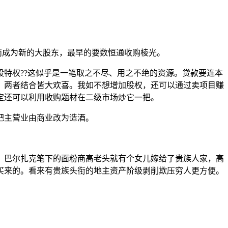
而成为新的大股东，最早的要数恒通收购棱光。
股特权
??
这似乎是一笔取之不尽、用之不绝的资源。贷款要连本
。两者结合皆大欢喜。我如不想增加股权，还可以通过卖项目赚
定还可以利用收购题材在二级市场炒它一把。
把主营业由商业改为造酒。
。巴尔扎克笔下的面粉商高老头就有个女儿嫁给了贵族人家，高
买来的。看来有贵族头衔的地主资产阶级剥削欺压穷人更方便。