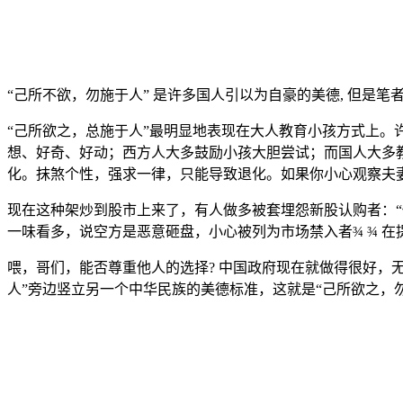
“己所不欲，勿施于人
”
是许多国人引以为自豪的美德
,
但是笔
“
己所欲之，总施于人
”
最明显地表现在大人教育小孩方式上。
想、好奇、好动；西方人大多鼓励小孩大胆尝试；而国人大多
化。抹煞个性，强求一律，只能导致退化。如果你小心观察夫妻
现在这种架炒到股市上来了，有人做多被套埋怨新股认购者：“
一味看多，说空方是恶意砸盘，小心被列为市场禁入者
¾
¾
在
喂，哥们，能否尊重他人的选择
?
中国政府现在就做得很好，
人”旁边竖立另一个中华民族的美德标准，这就是“己所欲之，