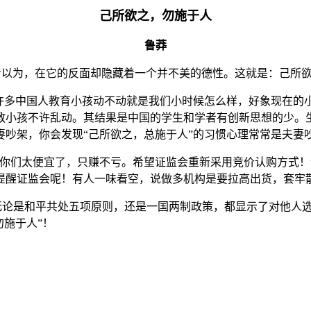
己所欲之，勿施于人
鲁莽
者以为，在它的反面却隐藏着一个并不美的德性。这就是：己所
许多中国人教育小孩动不动就是我们小时候怎么样，好象现在的
教小孩不许乱动。其结果是中国的学生和学者有创新思想的少。
吵架，你会发现“己所欲之，总施于人”的习惯心理常常是夫妻
你们太便宜了，只赚不亏。希望证监会重新采用竞价认购方式！”
提醒证监会呢！有人一味看空，说做多机构是要拉高出货，套牢
无论是和平共处五项原则，还是一国两制政策，都显示了对他人选
勿施于人”！