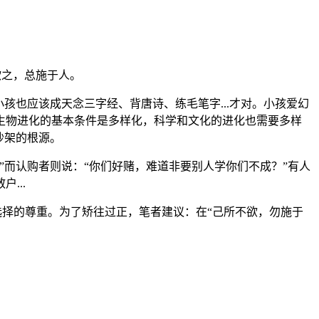
欲之，总施于人。
小孩也应该成天念三字经、背唐诗、练毛笔字
...
才对。小孩爱幻
生物进化的基本条件是多样化，科学和文化的进化也需要多样
吵架的根源。
而认购者则说：“你们好赌，难道非要别人学你们不成？”有人
散户
...
择的尊重。为了矫往过正，笔者建议：在“己所不欲，勿施于