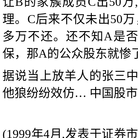
让
B
的家簇成员
C
出
50
万
理。
C
后来不仅未出
50
万
多万不还。还不知
A
是
保，那
A
的公众股东就惨
据说当上放羊人的张三
他狼纷纷效仿
…
中国股市
(1999年4月,发表于证