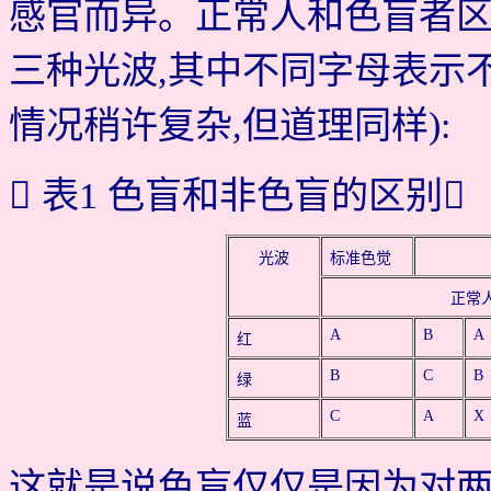
感官而异。正常人和色盲者区
三种光波,其中不同字母表示不
情况稍许复杂,但道理同样):
 表1 色盲和非色盲的区别
光波
标准色觉
正常
A
B
A
红
B
C
B
绿
C
A
X
蓝
这就是说色盲仅仅是因为对两