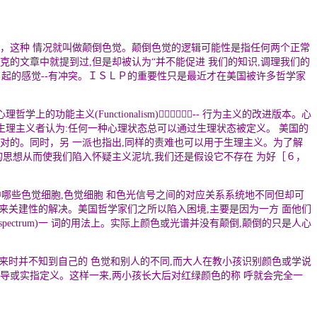
了，这种 情况就叫做颠倒色觉。颠倒色觉的逻辑可能性是指任何两个正常
洛克的文章中就提到过,但是却被认为
“
并不能促进 我们的知识,调理我们的
引起的感觉
--
有冲突。ＩＳＬＰ的重要性只是最近才在美国被许多哲学家
上的功能主义(Functionalism)［６］-- 行为主义的改进版本。心
;生理主义者认为:任何一种心理状态总可以通过生理状态被定义。 美国的
是对的。同时，另 一派也指出,同样的责难也可以用于生理主义。为了解
的思想从而使我们陷入怀疑主义泥坑,我们还是假设它不存在 为好［６，
哪些色觉细胞,色觉细胞 和色光信号之间的对应关系系统地不同但却可
带来关建性的解决。美国哲学家们之所以陷入困境,主要是因为一方 面他们
verted spectrum)一 词的用法上。实际上颜色或光谱并没有颠倒,颠倒的只是人心
下来时并不知到自己的 色觉和别人的不同,而大人在教小孩识别颜色或学说
教导或实指定义。这样一来,两小孩长大后对红绿颜色的称 呼就会完全一