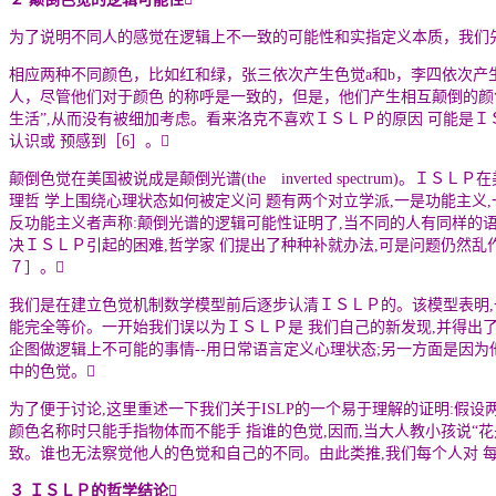
为了说明不同人的感觉在逻辑上不一致的可能性和实指定义本质，我们先
相应两种不同颜色，比如红和绿，张三依次产生色觉a和b，李四依次产
人，尽管他们对于颜色 的称呼是一致的，但是，他们产生相互颠倒的颜色
生活
”
,从而没有被细加考虑。看来洛克不喜欢ＩＳＬＰ的原因 可能是Ｉ
认识或 预感到［6］。
颠倒色觉在美国被说成是颠倒光谱(the inverted spectrum)。Ｉ
理哲 学上围绕心理状态如何被定义问 题有两个对立学派,一是功能主义
反功能主义者声称:颠倒光谱的逻辑可能性证明了,当不同的人有同样的语
决ＩＳＬＰ引起的困难,哲学家 们提出了种种补就办法,可是问题仍然乱
７］。
我们是在建立色觉机制数学模型前后逐步认清ＩＳＬＰ的。该模型表明,
能完全等价。一开始我们误以为ＩＳＬＰ是 我们自己的新发现,并得出了
企图做逻辑上不可能的事情
--
用日常语言定义心理状态;另一方面是因为
中的色觉。
为了便于讨论,这里重述一下我们关于ISLP的一个易于理解的证明:假
颜色名称时只能手指物体而不能手 指谁的色觉,因而,当大人教小孩说
“
花
致。谁也无法察觉他人的色觉和自己的不同。由此类推,我们每个人对 
３ ＩＳＬＰ的哲学结论