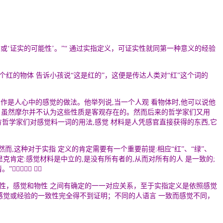
’
或
‘
证实的可能性
’
。
”“
通过实指定义，可证实性就同第一种意义的经验
个红的物体 告诉小孩说
“
这是红的
”
，这便是传达人类对
“
红
”
这个词的
声、味等看作是人心中的感觉的做法。他举列说,当一个人观 看物体时,他可以说他
, 虽然摩尔并不认为这些性质是客观存在的。然而后来的哲学家们又用
主义和其他西方哲学家们对感觉料一词的用法,感觉 材料是人凭感官直接获得的东西,它
而,这种对于实指 定义的肯定需要有一个重要前提:相应
“
红
”
、
“
绿
”
、
克肯定:感觉材料是中立的,是没有所有者的,从而对所有的人 是一致的;
清。
”
［４］ 
性，感觉和物性 之间有确定的一一对应关系，至于实指定义是依照感觉
感觉或经验的一致性完全得不到证明；不同的人语言 一致而感觉不同，