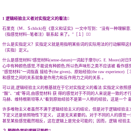
1 逻辑经验主义者对实指定义的看法

石里克（Ｍ．Ｓchlick)在《意义和证实》一文中写到：
“
没有一种理解意
（指感觉材料
--
笔者注）联系起 来了。
”
［１］
什么是实指定义？实指定义就是用指明某些词的实际用法的行动解释这些
（实指）定义。
什么是感觉材料?感觉材料(sense-datum)一词起于摩尔(G. E.
心中有种颜色感觉,不能说有种颜色;所以色声味形之类不应该被 看作感
“
感觉材料
”
一词指直 接给予(the given)、原始经验(the raw 
和感觉之间的关系就象是作用力和反作用力之间的关系 。
可以说,逻辑经验主义的根基就在于它对实指定义的看法:实指定义依照感
“
酸
”
、
“
咸
”
等词,由感觉材料 获 得的感觉对于不同的人来说是一致的才
马赫、维特根斯坦等人
“
看到原始经验不是第一人称的经验，这是一个 
许多唯物主义者虽然不满于逻辑经验主义的结论，但是对于逻辑经验主
下定义还是依照物性下定义， 这是无关紧要的。对于不同的人的感觉一
甚至某些感觉截然相反，这在逻辑上是完全可能的；因而，逻辑 经验
２ 颠倒色觉的逻辑可能性