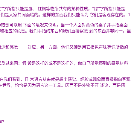
红
”
字所指只能是血、 红旗等物所共有的某种性质，
“
绿
”
字所指只能是
它们是大家共同面临的。这样的东西我们只能认为 它们是客观存在的。
种错觉可以用 下面的境况来说明。当一个人面对黄色的桌子并手指桌面
象和相应的色觉。我们手指的东西和我们直接察觉 到的东西并非同一，虽
至少和感觉 一一对应；另一方面，他们又硬是用它指色声味等词所指的
以反过来问：假 设是这样的或不是这样的，你自己所觉察到的感觉材料
在我们看到，日 常语言从来就是超出感觉、经验或现象而直接指向客观
在世界，恰恰是因为语言这一工具。因而不是外物不可 谈论，而是感
07