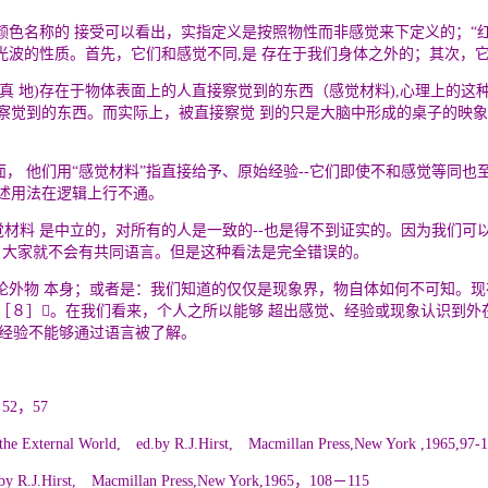
颜色名称的 接受可以看出，实指定义是按照物性而非感觉来下定义的；
“
光波的性质。首先，它们和感觉不同,是 存在于我们身体之外的；其次，
真 地)存在于物体表面上的人直接察觉到的东西（感觉材料),心理上的这
察觉到的东西。而实际上，被直接察觉 到的只是大脑中形成的桌子的映
， 他们用
“
感觉材料
”
指直接给予、原始经验
--
它们即使不和感觉等同也
述用法在逻辑上行不通。
觉材料 是中立的，对所有的人是一致的
--
也是得不到证实的。因为我们可
，大家就不会有共同语言。但是这种看法是完全错误的。
论外物 本身；或者是：我们知道的仅仅是现象界，物自体如何不可知。现
［８］。在我们看来，个人之所以能够 超出感觉、经验或现象认识到外
 经验不能够通过语言被了解。
2，57
xternal World, ed.by R.J.Hirst, Macmillan Press,New York ,1965,97
-
1
by R.J.Hirst, Macmillan Press,New York,1965，108－115