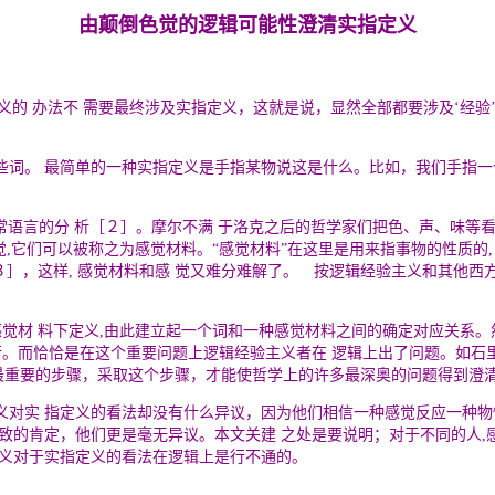
由颠倒色觉的逻辑可能性澄清实指定义
义的 办法不 需要最终涉及实指定义，这就是说，显然全部都要涉及
‘
经验
词。 最简单的一种实指定义是手指某物说这是什么。比如，我们手指一
 Moore)对日常语言的分 析［２］。摩尔不满 于洛克之后的哲学家们把色、
觉,它们可以被称之为感觉材料。
“
感觉材料
”
在这里是用来指事物的性质的
experience)［３］，这样, 感觉材料和感 觉又难分难解了。 按逻辑经验
觉材 料下定义,由此建立起一个词和一种感觉材料之间的确定对应关系。然
行。而恰恰是在这个重要问题上逻辑经验主义者在 逻辑上出了问题。如石里
最重要的步骤，采取这个步骤，才能使哲学上的许多最深奥的问题得到澄
义对实 指定义的看法却没有什么异议，因为他们相信一种感觉反应一种物
致的肯定，他们更是毫无异议。本文关建 之处是要说明；对于不同的人,
主义对于实指定义的看法在逻辑上是行不通的。