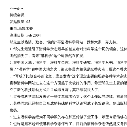
zhangxw
特级会员
发贴数量
: 95
来自
:
乌鲁木齐
注册日期
: Feb 2004
邹先生以热情、勤奋、
“
融智
”
再造潜科学网站，我和大家一齐支持。
1.
邹先生最近引了潜科学杂志最早的创立者对潜科学这个词的领会。这
固然消失了，看来
“
潜科学
”
这个词依然在扩展。
2.
在中国大地，潜科学、潜科学杂志、潜科学研究、潜科学丛书、潜科
燃了
“
潜科学
”
在中国大地之火，那么鲁晨光和我是续香火者，愿这个香
3. “
写成了比较合格的论文，应当发表
”
这个理念主要由现存各种学术杂
窗和潜科学网站过去在这个方面起了比较好的作用。希望邹先生主管的
立了新的科技活动方式并且成绩显著，其功绩就很大了。
4.
过去潜科学网站发表过一些文章或者论文，这个工作应当继续。有新
5.
某些同志已经把自己形成的特殊的科学认识写成了长篇论著。到出版
发扬。
6.
过去潜科学曾经为不同学派的存在和宣传做了些工作，希望今后能够
7.
也许是赔不起钱使潜科学杂志停刊了。目前的潜科学杂志依然是义务