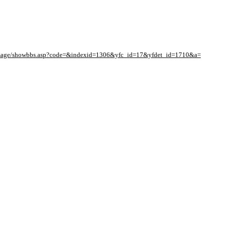
essage/showbbs.asp?code=&indexid=1306&yfc_id=17&yfdet_id=1710&a=