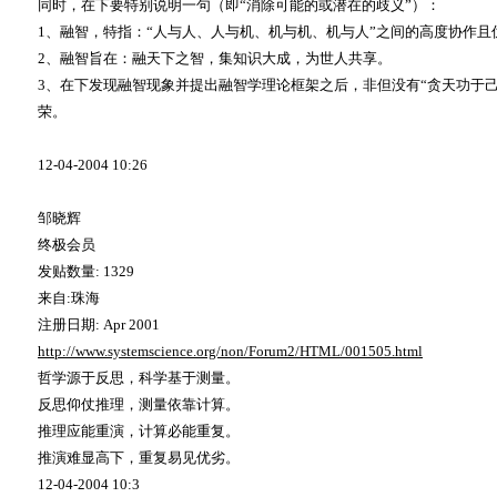
同时，在下要特别说明一句（即
“
消除可能的或潜在的歧义
”
）：
1
、融智，特指：
“
人与人、人与机、机与机、机与人
”
之间的高度协作且
2
、融智旨在：融天下之智，集知识大成，为世人共享。
3
、在下发现融智现象并提出融智学理论框架之后，非但没有
“
贪天功于
荣。
12-04-2004 10:26
邹晓辉
终极会员
发贴数量
: 1329
来自
:
珠海
注册日期
: Apr 2001
http://www.systemscience.org/non/Forum2/HTML/001505.html
哲学源于反思，科学基于测量。
反思仰仗推理，测量依靠计算。
推理应能重演，计算必能重复。
推演难显高下，重复易见优劣。
12-04-2004 10:3