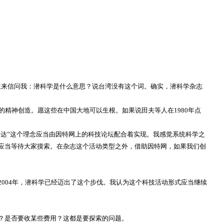
生来信问我：潜科学是什么意思？说台湾没有这个词。确实，潜科学杂志
的精神创造。愿这些在中国大地可以生根。如果说田夫等人在
1980
年点
表达
”
这个理念应当由因特网上的科技论坛配合着实现。我感觉系统科学之
应当等待大家摸索。在杂志这个活动类型之外，借助因特网，如果我们创
2004
年，潜科学已经迈出了这个步伐。我认为这个科技活动形式应当继续
？是否要收某些费用？这都是要探索的问题。