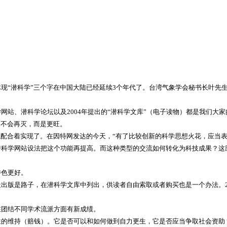
体现
“
潜科学
”
三个字在中国大陆已经延续
3
个年代了。台湾气象学会秘书长叶先
学网站、潜科学论坛以及
2004
年提出的
“
潜科学文库
”
（电子读物）都是我们大家
火不会再灭，而是更旺。
志配合着实现了。在因特网发达的今天，
“
有了比较创新的科学思想火花，应当
潜科学网站设法把这个功能再提高。而这种类型的交流如何转化为科技成果？这
特色更好。
社出版是路子，在潜科学文库中列出，供读者自由索取或者购买也是一个办法。
在团结不同学术流派方面有新成绩。
性的维持（赔钱）。它是否可以和如何做到自力更生，它是否应当争取社会资助