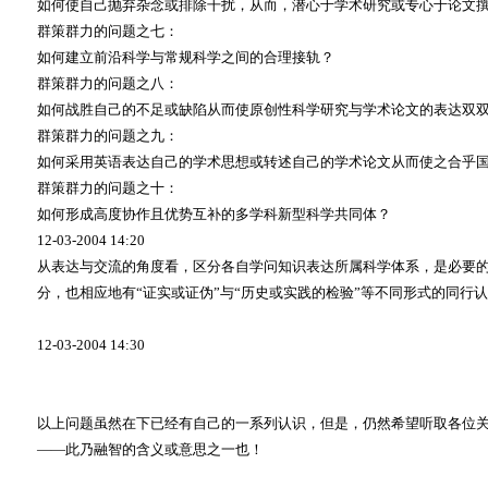
如何使自己抛弃杂念或排除干扰，从而，潜心于学术研究或专心于论文
群策群力的问题之七：
如何建立前沿科学与常规科学之间的合理接轨？
群策群力的问题之八：
如何战胜自己的不足或缺陷从而使原创性科学研究与学术论文的表达双
群策群力的问题之九：
如何采用英语表达自己的学术思想或转述自己的学术论文从而使之合乎
群策群力的问题之十：
如何形成高度协作且优势互补的多学科新型科学共同体？
12-03-2004 14:20
从表达与交流的角度看，区分各自学问知识表达所属科学体系，是必要
分，也相应地有
“
证实或证伪
”
与
“
历史或实践的检验
”
等不同形式的同行认
12-03-2004 14:30
以上问题虽然在下已经有自己的一系列认识，但是，仍然希望听取各位
——
此乃融智的含义或意思之一也！