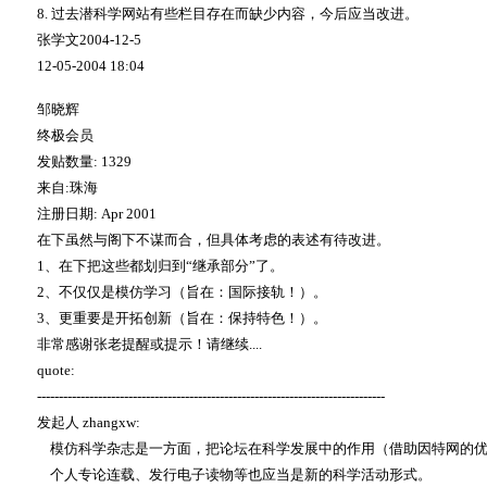
8.
过去潜科学网站有些栏目存在而缺少内容，今后应当改进。
张学文
2004-12-5
12-05-2004 18:04
邹晓辉
终极会员
发贴数量
: 1329
来自
:
珠海
注册日期
: Apr 2001
在下虽然与阁下不谋而合，但具体考虑的表述有待改进。
1
、在下把这些都划归到
“
继承部分
”
了。
2
、不仅仅是模仿学习（旨在：国际接轨！）。
3
、更重要是开拓创新（旨在：保持特色！）。
非常感谢张老提醒或提示！请继续
....
quote:
--------------------------------------------------------------------------------
发起人
zhangxw:
模仿科学杂志是一方面，把论坛在科学发展中的作用（借助因特网的
个人专论连载、发行电子读物等也应当是新的科学活动形式。