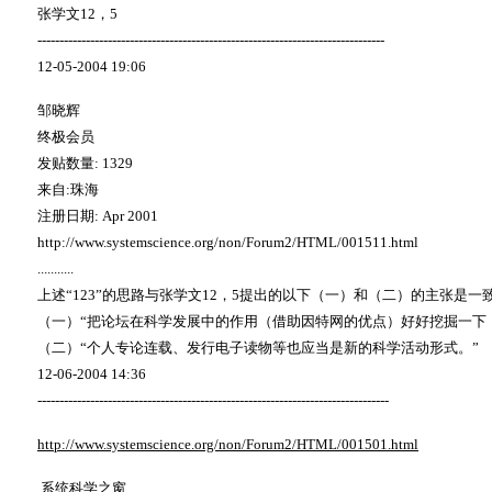
张学文
12
，
5
-------------------------------------------------------------------------------
12-05-2004 19:06
邹晓辉
终极会员
发贴数量
: 1329
来自
:
珠海
注册日期
: Apr 2001
http://www.systemscience.org/non/Forum2/HTML/001511.html
...........
上述
“123”
的思路与张学文
12
，
5
提出的以下（一）和（二）的主张是一
（一）
“
把论坛在科学发展中的作用（借助因特网的优点）好好挖掘一下
（二）
“
个人专论连载、发行电子读物等也应当是新的科学活动形式。
”
12-06-2004 14:36
--------------------------------------------------------------------------------
http://www.systemscience.org/non/Forum2/HTML/001501.html
系统科学之窗