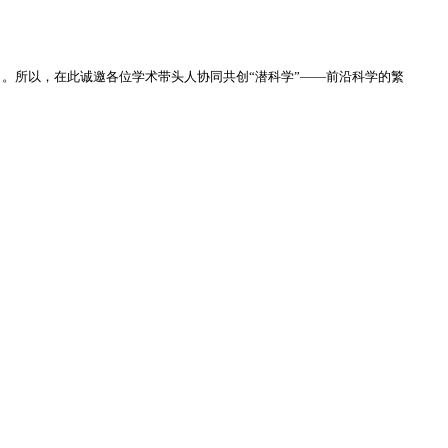
）。所以，在此诚邀各位学术带头人协同共创
“
潜科学
”——
前沿科学的繁