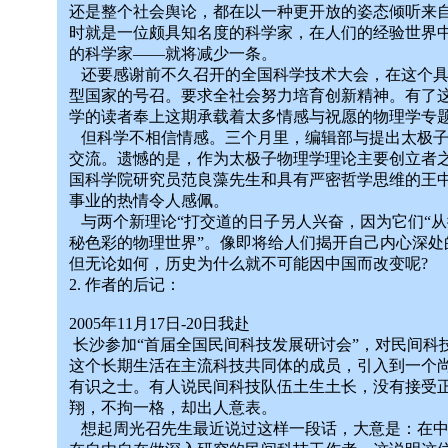
还是整个社会舆论，都在以一种更开放的姿态倾听来自
时就是一位颇具知名度的科学家，在人们的经验世界
的科学家——就将减少一条。
还要感谢前不久召开的全国科学技术大会，在这个具
型国家的号召。要求全社会努力培育创新精神。有了
学的读者奉上这期承载着太多情感与祝愿的物理学专
但科学不相信情感。三个月里，编辑部与提出太极子
交流。遗憾的是，作为太极子物理学理论主要创立者
国科学院研究员范良藻先生和具有严密哲学思维的王中
事业的热情令人感佩。
与两个新理论“打交道的日子另人兴奋，因为它们“
秘色彩的物理世界”。像即将给人们揭开自己内心深处
但无论如何，历史为什么就不可能因中国而改变呢?
2. 作者的后记：
2005年11月17日-20日我赴
长沙参加“首届全国民间科技发展研讨会”，对民间科
这个长期生活在主流科技共同体的成员，引入到一个
有识之士。有人说民间科技队伍土生土长，没有接受
翔，不拘一格，却出人意表。
想起周光召先生最近说过这样一段话，大意是：在中