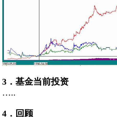
3
．基金当前投资
…..
4
．回顾