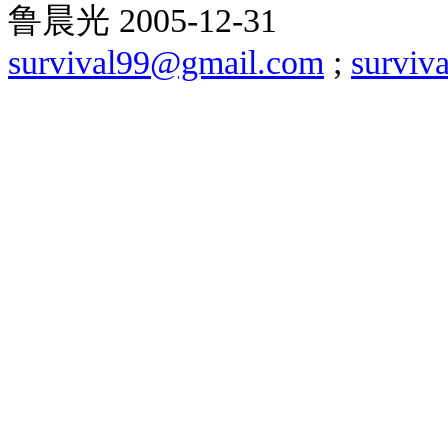
鲁晨光
2005-12-31
survival99@gmail.com
;
surviv