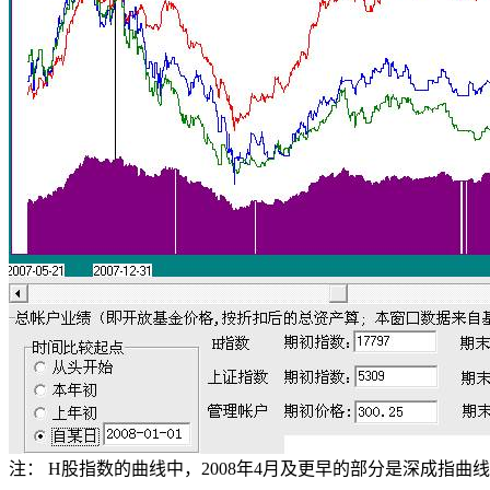
注：
H
股指数的曲线中，
2008
年
4
月及更早的部分是深成指曲线