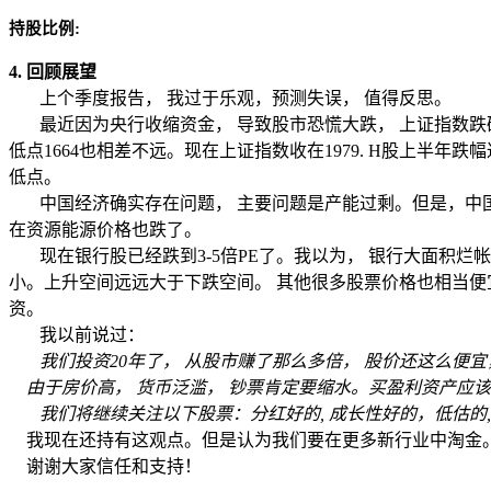
持股比例
:
4.
回顾展望
上个季度报告， 我过于乐观，预测失误， 值得反思。
最近因为央行收缩资金， 导致股市恐慌大跌， 上证指数
低点
1664
也相差不远。现在上证指数收在
1979. H
股上半年跌幅
低点。
中国经济确实存在问题， 主要问题是产能过剩。但是，中
在资源能源价格也跌了。
现在银行股已经跌到
3-5
倍
PE
了。我以为， 银行大面积
烂帐
小。上升空间远远大于下跌空间。 其他很多股票价格也相当
资。
我以前说过：
我们
投资
20
年了， 从股市赚了那么多倍， 股价还这么便宜
由于房价高， 货币泛滥， 钞票肯定要缩水。买盈利资产应
我们将继续关注以下股票：分红好的
,
成长性好的，低估的
我现在还持有这观点。但是认为我们要在更多新行业中淘金
谢谢大家信任和支持！