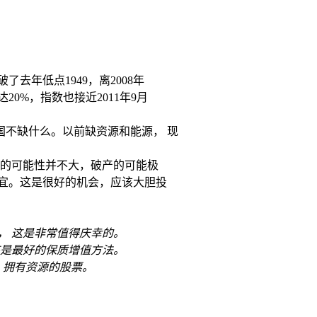
跌破了去年低点
1949
，离
2008
年
达
20%
，指数也接近
2011
年
9
月
国不缺什么。以前缺资源和能源， 现
的可能性并不大，破产的可能极
便宜。这是很好的机会，应该大胆投
， 这是非常值得庆幸的。
该是最好的保质增值方法。
,
拥有资源的股票。
。