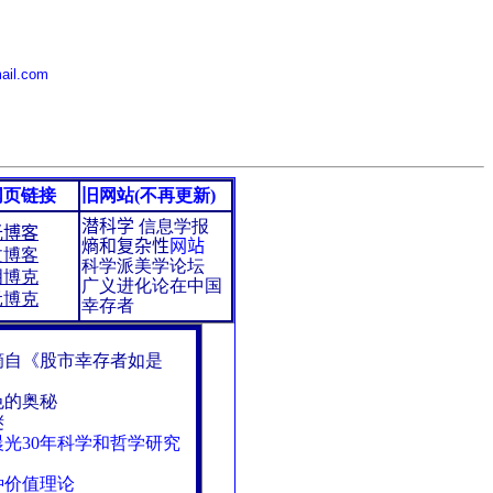
mail.com
网页链接
旧网站(不再更新)
潜科学
信息学报
光博客
熵和复杂性
网站
文博客
科学派美学论坛
明博克
广义进化论在中国
元博克
幸存者
摘自《股市幸存者如是
色的奥秘
谜
光30年科学和哲学研究
种价值理论