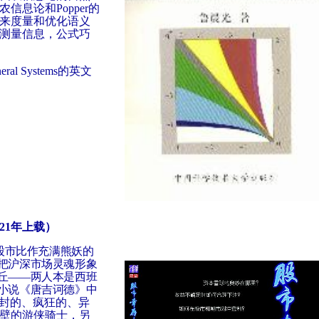
信息论和Popper的
来度量和优化语义
测量信息，公式巧
neral Systems的英文
21年上载）
股市比作充满熊妖的
把沪深市场灵魂形象
丘――两人本是西班
小说《唐吉诃德》中
封的、疯狂的、异
壁的游侠骑士，另