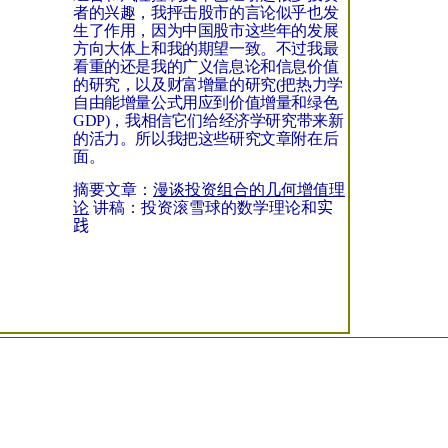
者的兴趣，我抨击股市的言论似乎也发
生了作用，因为中国股市这些年的发展
方向大体上和我的期望一致。不过我最
看重的还是我的广义信息论和信息价值
的研究，以及财富增量的研究
(
把热力学
自由能增量公式用应到价值增量和绿色
GDP)
，我相信它们给经济学研究带来新
的活力。所以我把这些研究文章附在后
面。
摘要文章：
漫谈投资组合的几何增值理
论
讲稿：
投资滚雪球的数学理论和
实
践