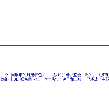
：《中国股市的封建特色》、《假如我当证监会主席》、《股市
，比如“喝奶巨人”、“剪羊毛”、“狮子和土狼”...已经成了中