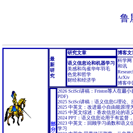
鲁
研究文章
博客文
最
科学网
语义信息论和机器学习
新
和讯
美感和鸟雀华年羽毛
研
Researc
色觉和哲学
究
ArXiv
财经和经济学
博客中
2026
SciSci讲稿：Friston
等人在最小
PDF)
2025
SciSci讲稿：语义信息G理论
2025
中英文：改进最小自由能原理
2025
中英文综述：香农信息论的语
2024 PPT：语义信息论用于有监
2023 中英文：
回顾学习函数和语义
部
学习
分