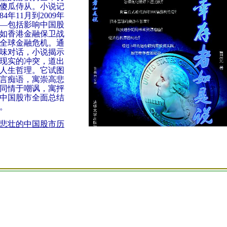
傻瓜侍从。小说记
84
年
11
月到
2009
年
―包括影响中国股
如香港金融保卫战
全球金融危机。通
味对话，小说揭示
现实的冲突，道出
人生哲理。它试图
言痴语，寓崇高悲
同情于嘲讽，寓抨
中国股市全面总结
。
悲壮的中国股市历