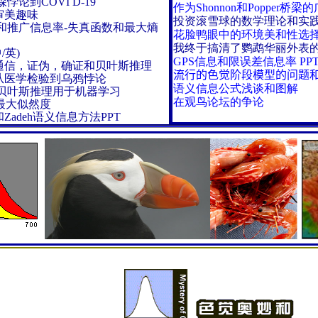
论到COVI D-19
作为Shonnon和Popper桥
审美趣味
投资滚雪球的数学理论和实践
解释和推广信息率-失真函数和最大熵
花脸鸭眼中的环境美和性选
我终于搞清了鹦鹉华丽外表
/英)
GPS信息和限误差信息率
PP
于语义通信，证伪，确证和贝叶斯推理
流行的色觉阶段模型的问题
: 从医学检验到乌鸦悖论
语义信息公式浅谈和图解
辑贝叶斯推理用于机器学习
在观鸟论坛的争论
最大似然度
her和Zadeh语义信息方法PPT