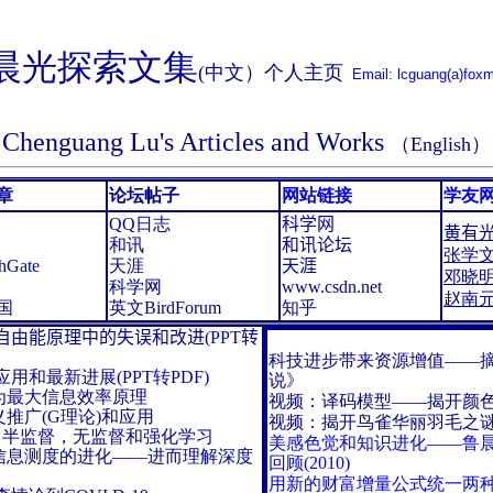
晨光探索文集
(中文）
个人主页
Email: lcguang(a)fox
Chenguang Lu's Articles and Works
（English）
章
论坛帖子
网站链接
学友
QQ日志
科学网
黄有
和讯
和讯论坛
张学
hGate
天涯
天涯
邓晓
科学网
www.csdn.net
赵南
国
英文BirdForum
知乎
自由能原理中的失误和改进(PPT转
科技进步带来资源增值——
、应用和最新进展
(
PPT转PDF
)
说》
为最大信息效率原理
视频：译码模型——揭开颜
义推广
(G
理论
)
和应用
视频：揭开鸟雀华丽羽毛之
督，半监督，无监督和强化学习
美感色觉和知识进化——鲁晨
信息测度的进化——进而理解深度
回顾(2010)
用新的财富增量公式统一两