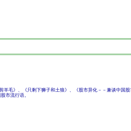
剪羊毛》、《只剩下狮子和土狼》、《股市异化－－兼谈中国股
国股市流行语。