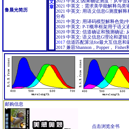
2023 中
英文:因果确证测度：从辛普森悖
文
2021 中英文：需求美学能解释鸟类
章
鲁晨光简历
2021 中英文: 用语义信息G测度
分布
2021 中英文: 用译码模型解释色觉(中
2020 中英文: P-T概率框架用
2020 中英文: 信道确证和预测确证
2019 中
英文: 语义信息G理论和逻
2017
信道匹配算法for最大互信息和
2017
兼容Shannon，Popper， Fis
邮购信息
点击浏览全书