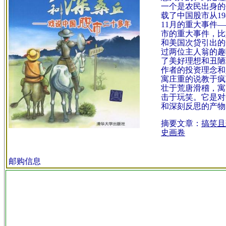
一个是农民出身的
载了中国股市从
19
11
月的重大事件―
市的重大事件，比
和美国次贷引出的
过两位主人翁的趣
了美好理想和丑陋
作者的投资理念和
寓庄重的说教于疯
壮于荒唐滑稽，寓
击于玩笑。它是对
和深刻反思的产物
摘要文章：
搞笑且
史画卷
邮购信息