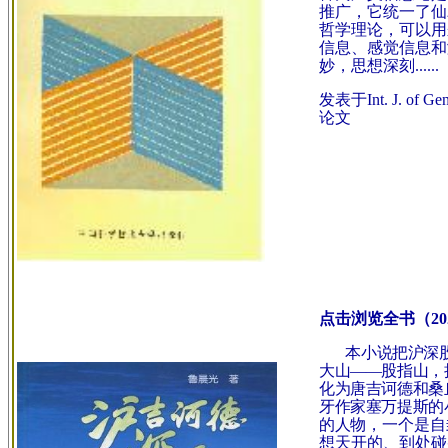
推广，它统一了仙农
哲学理论，可以用
信息、感觉信息和
妙，思想深刻......
发表于Int. J. of Ge
论文
点击浏览全书（20
本小说把沪深
大山――股指山，
化为唐吉诃德和桑
牙作家塞万提斯的
的人
物，一个是自
想天开的、到处碰