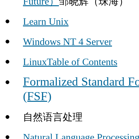
Future）
邹晓辉（珠海）
Learn Unix
Windows NT 4 Server
LinuxTable of Contents
Formalized Standard F
(FSF)
自然语言处理
Natural Language Processin