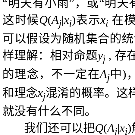
“明天有小雨”，或“明
这时候
Q
(
A
|
x
)
表示
x
在
j
i
i
可以假设为随机集合的统
样理解：相对命题
y
,
存
j
的理念，不一定在
A
中
)
j
和理念
x
混淆的概率。这
j
就没有什么不同。
我们还可以把
Q
(
A
|
x
)
j
i