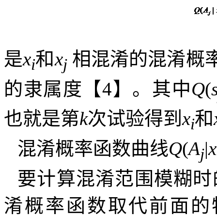
是
x
和
x
相混淆的混淆概
i
j
的隶属度【
4
】。其中
Q
(
也就是第
k
次试验得到
x
和
i
混淆概率函数曲线
Q
(
A
|
x
j
要计算混淆范围模糊时
淆概率函数取代前面的