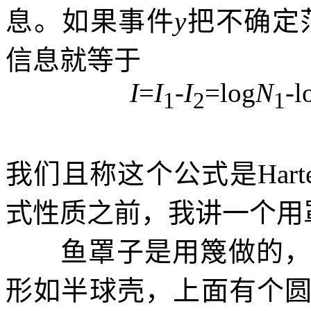
息。如果事件
y
把不确定
信息就等于
I
=
I
-
I
=log
N
-l
1
2
1
我们且称这个公式是
Hart
式性质之前，我讲一个用
鱼罩子是用篾做的
形如半球壳，上面有个