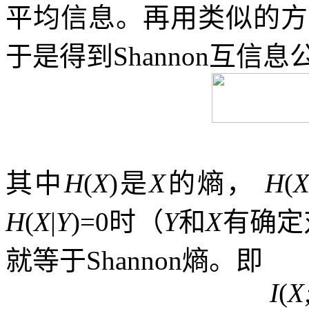
平均信息。再用类似的方
于是得到
Shannon
互信息
其中
H
(
X
)
是
X
的熵，
H
(
H
(
X
|
Y
)=0
时（
Y
和
X
有确定
就等于
Shannon
熵。即
I
(
X