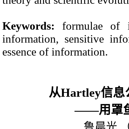
Keywords:
formulae of 
information, sensitive inf
essence of information.
从
Hartley
信息
――用罩
鲁晨光