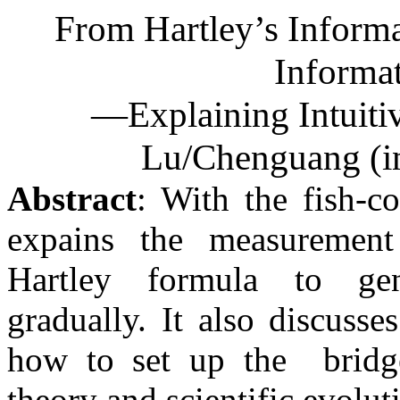
From Hartley’s Informa
Informa
—Explaining Intuitiv
Lu/Chenguang (in
Abstract
: With the fish-co
expains the measurement
Hartley formula to gen
gradually. It also discuss
how to set up the bridge
theory and scientific evolut