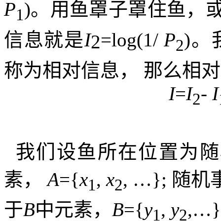
P
)
。用鱼罩子罩住鱼，
1
信息就是
I
=log(1/
P
)
。
2
2
称为相对信息，
那么相对
I
=
I
-
I
2
我们设鱼所在位置为随
素，
A
={
x
,
x
, …};
随机
1
2
于
B
中元素，
B
={
y
,
y
,…}
1
2