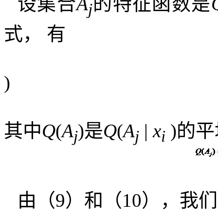
设集合
A
的特征函数是
j
式，
有
)
其中
Q
(
A
)
是
Q
(
A
|
x
)
的平
j
j
i
由（
9
）和（
10
），我们