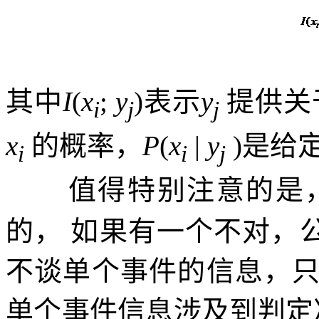
其中
I
(
x
;
y
)
表示
y
提供关
i
j
j
x
的概率，
P
(
x
|
y
)
是给
i
i
j
值得特别注意的是
的，
如果有一个不对，
不谈单个事件的信息，
单个事件信息涉及到判定