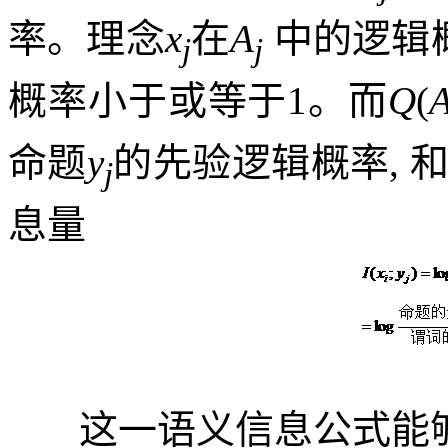
率。理念
x
在
A
中的逻辑
j
j
概率小于或等于
1
。而
Q
(
命题
y
的先验逻辑概率
,
j
息量
这一语义信息公式能