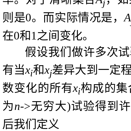
j
则是
0
。而实际情况是，
在
0
和
1
之间变化。
假设我们做许多次试
有当
x
和
x
差异大到一定
i
j
数变化的所有
x
构成的集
i
为
n
->
无穷大
)
试验得到许
后我们定义