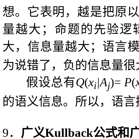
想。它表明，越是把原
量越大；命题的先验逻
大，信息量越大；语言
为说错了，负的信息量很
假设总有
Q
(
x
|A
)=
P
(
i
j
的语义信息。所以，语言
9
．
广义
Kullback
公式和