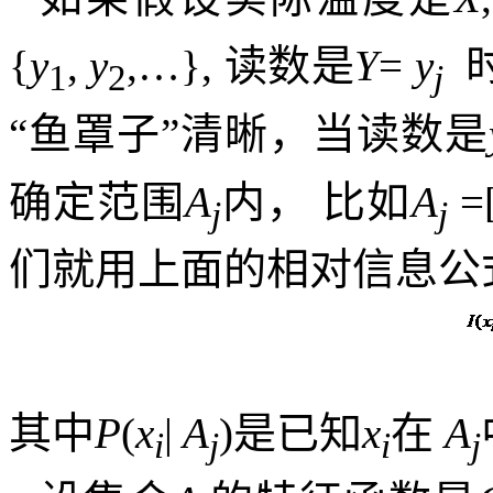
{
y
,
y
,…},
读数是
Y
=
y
1
2
j
“鱼罩子”清晰，当读数是
确定范围
A
内，
比如
A
=
j
j
们就用上面的相对信息公
其中
P
(
x
|
A
)
是已知
x
在
A
i
j
i
j