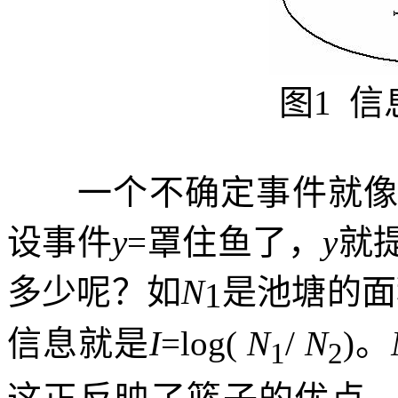
图
1
信
一个不确定事件就
设事件
y
=
罩住鱼了，
y
就
多少呢？如
N
是池塘的面
1
信息就是
I
=log(
N
/
N
)
。
1
2