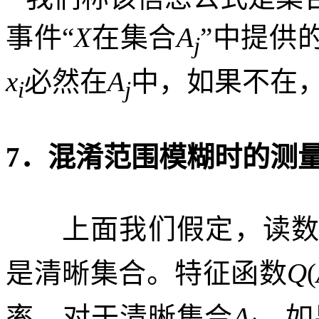
事件“
X
在集合
A
”中提供
j
x
必然在
A
中，如果不在
i
j
7
．混淆范围模糊时的测
上面我们假定，读
是清晰集合。特征函数
Q
(
率。对于清晰集合
A
，如