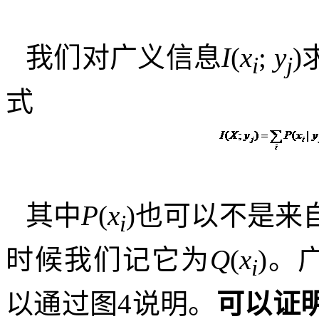
我们对广义信息
I
(
x
;
y
)
i
j
式
其中
P
(
x
)
也可以不是来
i
时候我们记它为
Q
(
x
)
。
i
以通过图
4
说明。
可以证