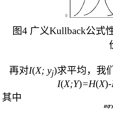
图
4
广义
Kullback
公式
再对
I
(
X; y
)
求平均，我
j
I
(
X;Y
)
=H
(
X
)
其中