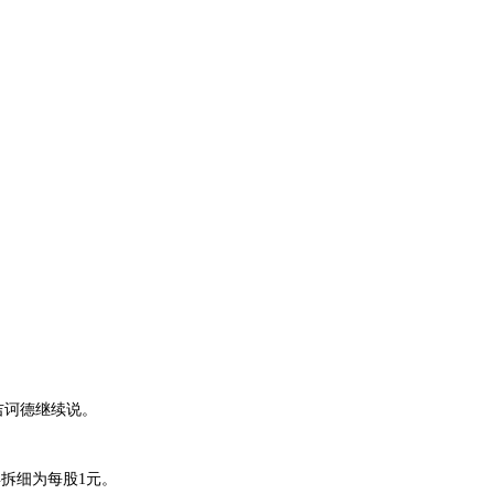
吉诃德继续说。
年拆细为每股
1
元。