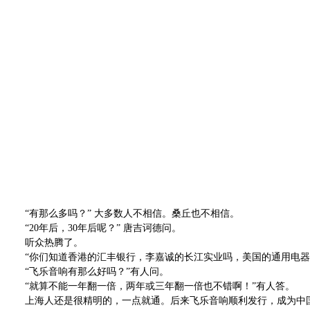
“有那么多吗？”
大多数人不相信。桑丘也不相信。
“
20
年后，
30
年后呢？”
唐吉诃德问。
听众热腾了。
“你们知道香港的汇丰银行，李嘉诚的长江实业吗，美国的通用电
“飞乐音响有那么好吗？”有人问。
“就算不能一年翻一倍，两年或三年翻一倍也不错啊！”有人答。
上海人还是很精明的，一点就通。后来飞乐音响顺利发行，成为中