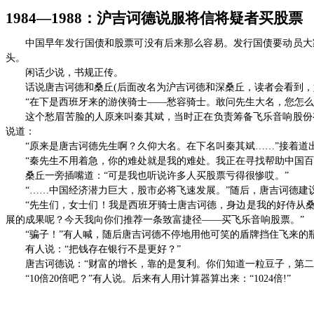
1984
—
1988
：沪吉诃德说服将信将疑者买股票
中国早年发行国债和股票可没有后来那么容易。发行国债要动员大
头。
闲话少说，书规正传。
话说唐吉诃德和桑丘
(
后面改名为沪吉诃德和深桑丘，读者会看到，
“在下是西班牙来的游侠骑士——愁容骑士。敢问先生大名，您怎么
这个愁眉苦脸的人原来叫秦其斌，当时正在负责筹备飞乐音响股份
说道：
“原来是唐吉诃德先生啊？久仰大名。在下名叫秦其斌
……
”接着道
“秦先生不用着急，你的难处就是我的难处。我正在寻找帮助中国
桑丘一旁插嘴道：“可是我也听说许多人买股票亏得很惨哎。”
“
……
中国经济潜力巨大，股市必将飞速发展。”随后，唐吉诃德建
“先生们，女士们！我是西班牙骑士唐吉诃德，身边是我的好侍从
展的成果呢？今天我向你们推荐一条致富捷径——买飞乐音响股票。”
“骗子！”有人喊，随后唐吉诃德不停地用他可笑的盾牌挡住飞来的
有人说：“把钱存在银行不是更好？”
唐吉诃德说：“财富的增长，靠的是复利。你们知道一粒豆子，第
“
10
倍
20
倍吧？”有人说。后来有人用计算器算出来：“
1024
倍
!
”