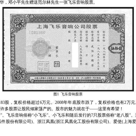
华，邓小平先生赠送范尔林先生一张飞乐音响股票。
图
1
飞乐音响股票
183
股，复权价格超过
6
万元。
2008
年年底股市跌了，复权价格也有
2
万元
有许多股票让股民倾家荡产的。股市的魅力就在于——这里有希望！
”。飞乐音响俗称“小飞乐”。小飞乐和随后发行的
7
只股票俗称“老八股”。
器件股份有限公司
)
、浙江凤凰
(
浙江凤凰化工股份有限公司
)
、爱使
(
上海