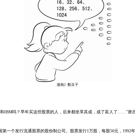
漫画
2
数豆子
器和
IBM
吗？早年买这些股票的人，后来都坐享其成，成了富人了
……
”唐
国第一个发行流通股票的股份制公司。股票发行
1
万股，每股
50
元，
1992