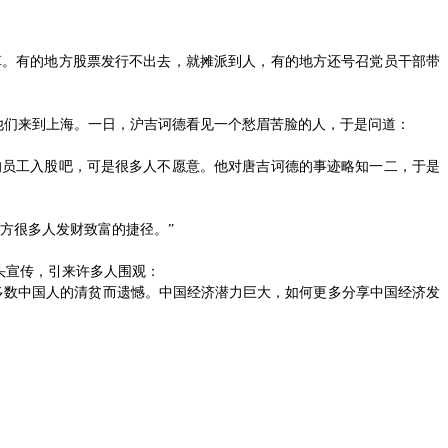
革。有的地方股票发行不出去，就摊派到人，有的地方还号召党员干部带
他们来到上海。一日，沪吉诃德看见一个愁眉苦脸的人，于是问道：
的员工入股吧，可是很多人不愿意。他对唐吉诃德的事迹略知一二，于是
方很多人发财致富的捷径。”
头宣传，引来许多人围观：
多数中国人的清贫而遗憾。中国经济潜力巨大，如何更多分享中国经济发