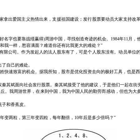
家拿出爱国主义热情出来，支援祖国建设；发行股票要动员大家支持改
好名字也要靠战绩赢得
)
周游中国，寻找创造奇迹的机会。
1984
年
11
月，
和我一样，愁容满面？难道你还有比我更大的难处？”
有限公司。作为发起人的法人股东有了，可是个人股东没有。动员单位
出了自己的难处。
百姓快速致富的机会。据我所知，股市是优化投资去向的极好工具，也是西
议秦其斌面向社会发行股票。秦其斌接受了他的建议，于是他们一起在街
桑丘。我周游世界，在来到中国，我为中国人民的勤劳而感动，但也为大
瓶子和香蕉皮。
二年变两粒，第三年变四粒，每年翻倍，
10
年后是多少倍吗？”