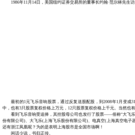
1986
年
11
月
14
日，美国纽约证券交易所的董事长约翰
·
范尔林先生访
最初的
1
元飞乐音响股票，通过反复送股配股，到
2008
年
1
月变成
3
中，也有
3
只股票复权价格上万元，
12
只股票复权价格上千元。当然也
看到飞乐音响受追捧，其控股母公司也发行了股票——俗称“大飞乐
份有限公司
)
、大飞乐
(
上海飞乐股份有限公司
)
、电真空
(
上海真空电子
还有浙江凤凰呢？为的是表明上海股市是全国市场啊！
闲话少说，书归正传。