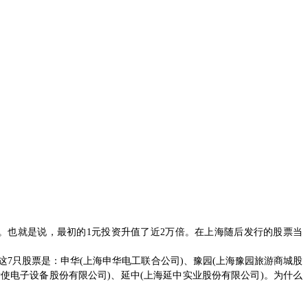
。也就是说，最初的
1
元投资升值了近
2
万倍。在上海随后发行的股票当
这
7
只股票是：申华
(
上海申华电工联合公司
)
、豫园
(
上海豫园旅游商城股
爱使电子设备股份有限公司
)
、延中
(
上海延中实业股份有限公司
)
。为什么