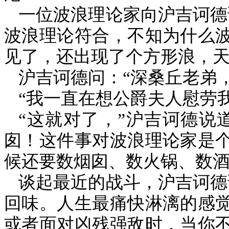
一位波浪理论家向沪吉诃德
波浪理论符合，不知为什么
见了，还出现了个方形浪，天
沪吉诃德问：“深桑丘老弟
“我一直在想公爵夫人慰劳
“这就对了，”沪吉诃德说
囱！这件事对波浪理论家是
候还要数烟囱、数火锅、数酒
谈起最近的战斗，
沪吉诃德
回味。人生最痛快淋漓的感
或者面对凶残强敌时，当你