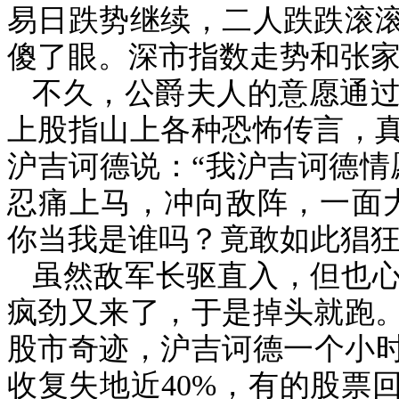
易日跌势继续，二人跌跌滚
傻了眼。深市指数走势和张
不久，公爵夫人的意愿通
上股指山上各种恐怖传言，
沪吉诃德说：“我沪吉诃德情
忍痛上马，冲向敌阵，一面
你当我是谁吗？竟敢如此猖狂
虽然敌军长驱直入，但也
疯劲又来了，于是掉头就跑
股市奇迹，沪吉诃德一个小
收复失地近
40%
，有的股票