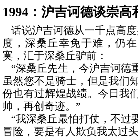
1994
：沪吉诃德谈崇高
话说沪吉诃德从一千点高度
度，深桑丘幸免于难，仍在
寞，汇于深桑丘驴前：
“深桑丘先生，今沪吉诃德
虽然您不是骑士，但是我们
份也有过辉煌战绩。今日我
帅，再创奇迹。”
“我深桑丘最怕打仗，不过
冒险，要是有人欺负我太过头