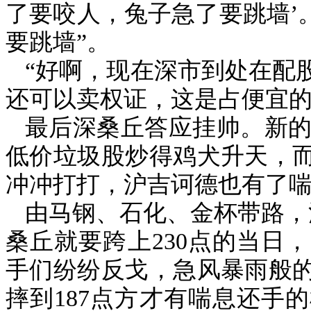
了要咬人，兔子急了要跳墙’
要跳墙”。
“好啊，现在深市到处在配
还可以卖权证，这是占便宜的
最后深桑丘答应挂帅。新
低价垃圾股炒得鸡犬升天，
冲冲打打，沪吉诃德也有了
由马钢、石化、金杯带路，
桑丘就要跨上
230
点的当日，
手们纷纷反戈，急风暴雨般
摔到
187
点方才有喘息还手的