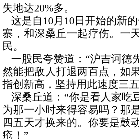
失地达
20%
多。
这是自
10
月
10
日开始的新的
寨，和深桑丘一起疗伤。一
民。
一股民夸赞道：“沪吉诃德
然能把敌人打退两百点，如
指创新高，坚持用此速度三五
深桑丘道：“你是看人家吃
为那一小时来得容易吗？那
四五天才换来的。你要是鼓
疮！”