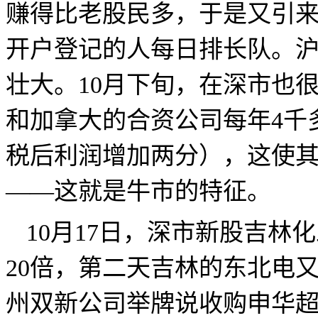
赚得比老股民多，于是又引
开户登记的人每日排长队。
壮大。
10
月下旬，在深市也
和加拿大的合资公司每年
4
千
税后利润增加两分），这使
——这就是牛市的特征。
10
月
17
日
，深市新股吉林化
20
倍，第二天吉林的东北电
州双新公司举牌说收购申华