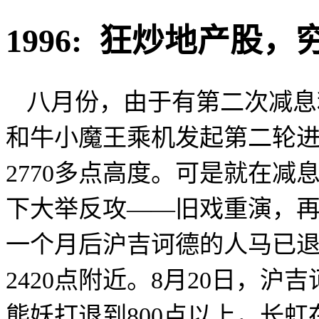
1996:
狂炒地产股，
八月份，由于有第二次减息
和牛小魔王乘机发起第二轮
2770
多点高度。可是就在减
下大举反攻——旧戏重演，
一个月后沪吉诃德的人马已
2420
点附近。
8
月
20
日
，沪吉
熊妖打退到
800
点以上，长虹