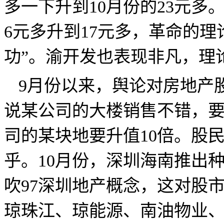
多一下升到
10
月份的
23
元多
6
元多升到
17
元多，
革命的理
功”。渝开发也表现非凡，理
9
月份以来，舆论对房地产
说某公司的大楼销售不错，
司的某块地要升值
10
倍。股
乎。
10
月份，深圳海南推出
吹
97
深圳地产概念，这对股
琼珠江、琼能源、南油物业