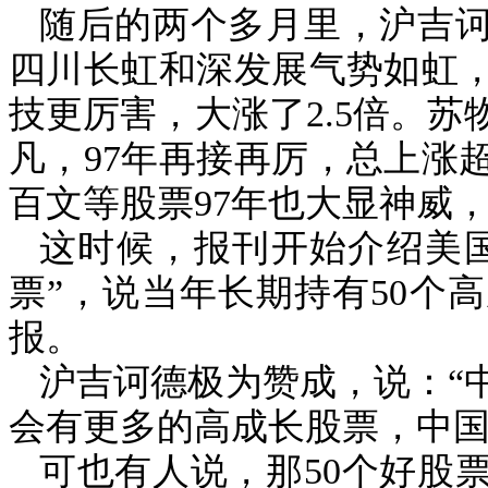
随后的两个多月里，沪吉
四川长虹和深发展气势如虹
技更厉害，大涨了
2.5
倍。苏
凡，
97
年再接再厉，总上涨
百文等股票
97
年也大显神威
这时候，报刊开始介绍美
票”，说当年长期持有
50
个高
报。
沪吉诃德极为赞成，说：“
会有更多的高成长股票，中国
可也有人说，那
50
个好股