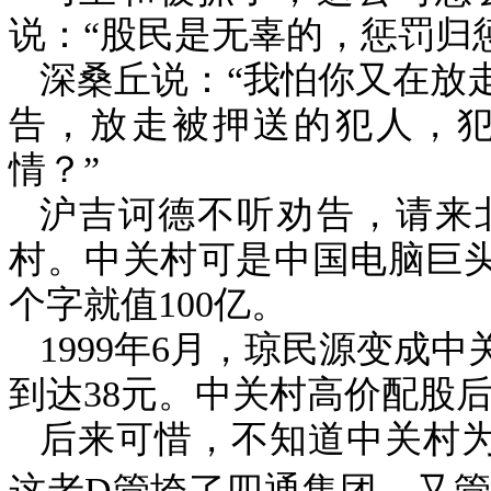
说：“股民是无辜的，惩罚归
深桑丘说：“我怕你又在放
告，放走被押送的犯人，
情？”
沪吉诃德不听劝告，请来
村。中关村可是中国电脑巨头
个字就值
100
亿。
1999
年
6
月，琼民源变成中
到达
38
元。中关村高价配股
后来可惜，不知道中关村
这老
D
管垮了四通集团，又