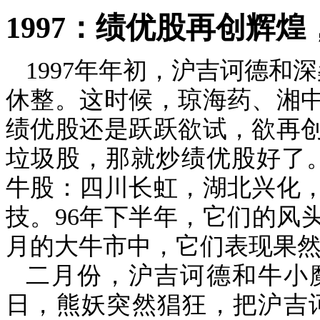
1997
：绩优股再创辉煌
1997
年年初，沪吉诃德和深
休整。这时候，琼海药、湘
绩优股还是跃跃欲试，欲再
垃圾股，那就炒绩优股好了
牛股：四川长虹，湖北兴化
技。
96
年下半年，它们的风
月的大牛市中，它们表现果
二月份，沪吉诃德和牛小
日，熊妖突然猖狂，把沪吉