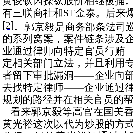
黄俊钦因操纵股价相继被捕
有三联商社和
ST
金泰。后来
[2]
。郭京毅是商务部条法司
的系列窝案，案件链条涉及
业通过律师向特定官员行贿
定相关部门立法，并且利用
者留下审批漏洞
——
企业向
去找特定律师
——
企业通过
规划的路径并在相关官员的
看来郭京毅等高官在国美
黄光裕这次以代为炒股的方