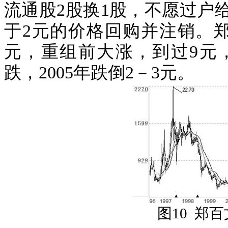
流通股
2
股换
1
股，
不愿过户
于
2
元的价格回购并注销。
元，重组前大涨，到过
9
元
跌，
2005
年跌倒
2
－
3
元。
图
10
郑百