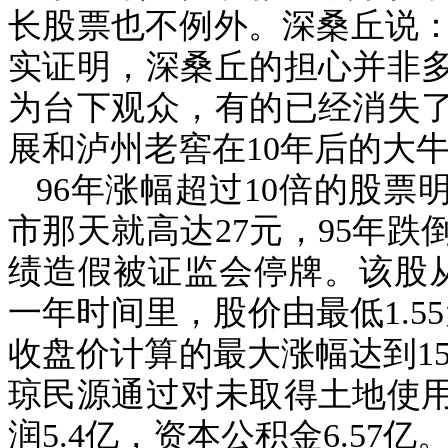
长股票也不例外。深桑丘说：
实证明，深桑丘的担心并非
为台下观众，有的已经消失
展和泸州老窖在
10
年后的大
96
年涨幅超过
10
倍的股票
市那天就高达
27
元，
95
年跌
绩造假被证监会停牌。该股
一年时间里，股价由最低
1.55
收盘价计算的最大涨幅达到
1
琼民源通过对未取得土地使
润
5.4
亿，资本公积金
6.57
亿