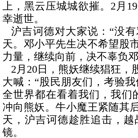
上，黑云压城城欲摧。
2
月
19
幸逝世。
沪吉诃德对大家说：“没
天。邓小平先生决不希望股
力量，继续向前，决不辜负邓
2
月
20
日，熊妖继续猖狂，
大喊：“股民朋友们，考验我
全世界都在看着我们，我们
冲向熊妖。牛小魔王紧随其
天，沪吉诃德趁胜追击，越
镜。