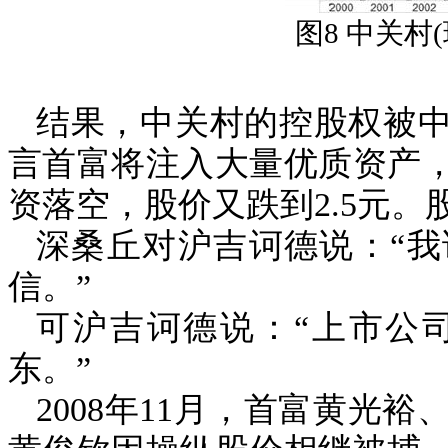
图
8
中关村
(
结果，中关村的控股权被
言首富将注入大量优质资产
资落空，股价又跌到
2.5
元。
深桑丘对沪吉诃德说：“
信。”
可沪吉诃德说：“上市公
东。”
2008
年
11
月，首富黄光裕