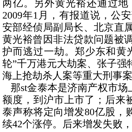
两亿。另外黄光裕还通过地
2009
年
1
月，有报道说，公安
安部经侦局副局长、北京直
黄光裕曾因非法贷款问题被
护而逃过一劫。郑少东和黄
轮”千万港元大劫案、张子强
海上抢劫杀人案等重大刑事
那
st
金泰本是济南产权市场
额度，到沪市上市了；后来
泰声称将定向增发
80
亿股，
续
42
个涨停。后来增发失败