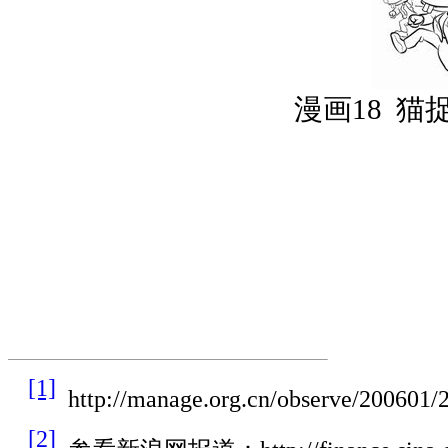
漫画
18
猫
[1]
http://manage.org.cn/observe/200601/
[2]