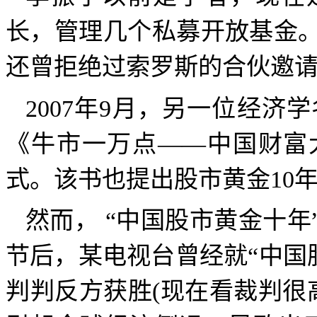
长，管理几个私募开放基金
还曾拒绝过索罗斯的合伙邀
2007
年
9
月，另一位经济学
《牛市一万点
——
中国财富
式。该书也提出股市黄金
10
然而，
“中国股市黄金十年
节后，
某电视台曾经就“
中国
判
判反方获胜
(
现在看裁判很