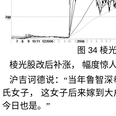
图
34
棱
棱光股改
后补涨，
幅度惊
沪吉诃德说：“当年鲁智深
氏女子，
这女子后来嫁到大
今日也是。”