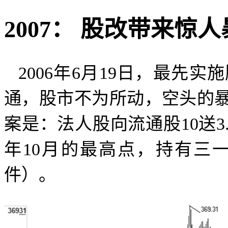
2007
：
股改带来惊人
2006
年
6
月
19
日
，最先实施
通，股市不为所动，空头的
案是：法人股向流通股
10
送
3
年
10
月的最高点，持有三
件）。