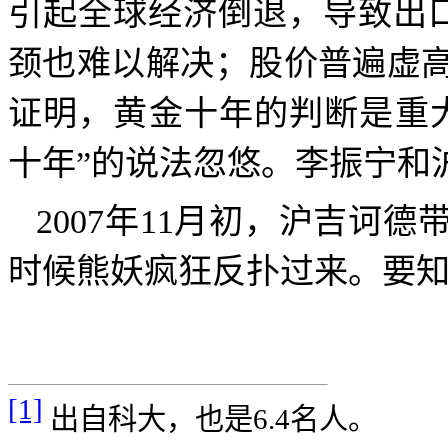
引起
全球经济倒退，导致出
颈也难以解决；股价普遍虚
证明，黄金十年的判断是重
十年”的说法忽悠。李振宁和
2007
年
11
月初，沪吉诃德
时候熊妖疯狂反扑过来。要
[1]
出自科大，也是
6.4
名人。