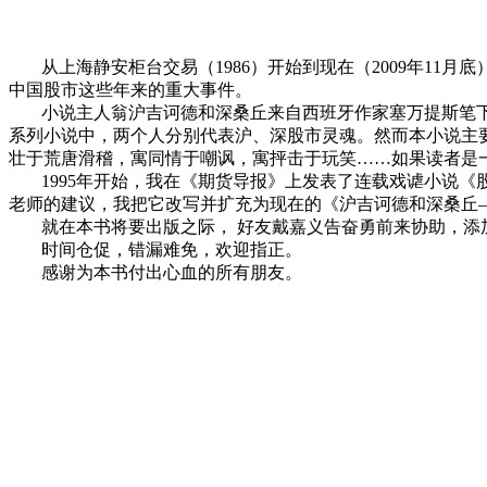
从上海静安柜台交易（
1986
）开始到现在（
2009
年
11
月底
中国股市这些年来的重大事件。
小说主人翁沪吉诃德和深桑丘来自西班牙作家塞万提斯笔
系列小说中，两个人分别代表沪、深股市灵魂。然而本小说主
壮于荒唐滑稽，寓同情于嘲讽，寓抨击于玩笑……如果读者是
1995
年开始，我在《期货导报》上发表了连载戏谑小说《
老师的建议，我把它改写并扩充为现在的《沪吉诃德和深桑丘
就在本书将要出版之际，
好友戴嘉义告奋勇前来协助，添
时间仓促，错漏难免，欢迎指正。
感谢为本书付出心血的所有朋友。