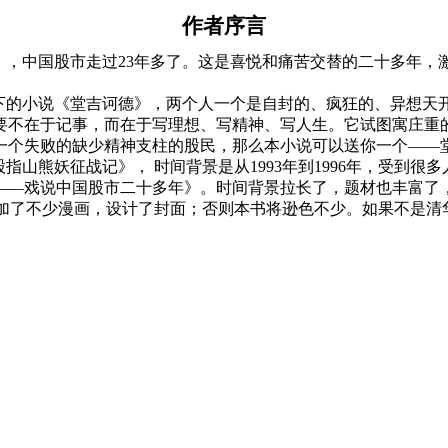
作者序言
），中国股市走过
23
年多了。这是喜悦和痛苦交替的二十多年，
下的小说《堂吉诃德》，两个人一个是自封的、疯狂的、异想天
要不在于记事，而在于写理想、写精神、写人生。它试图寓庄重
一个失败的缺少精神支柱的股民，那么本小说可以送你一个——
股指山熊妖征战记》，
时间背景是从
1993
年到
1996
年，受到很多
――戏说中国股市二十多年》。时间背景拉长了，题材也丰富了
加了不少漫画，设计了封面；否则本书将逊色不少。如果不是清