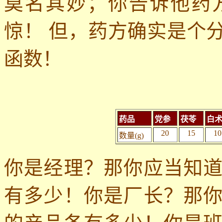
莫名其妙；你告诉他药
惊！
但，药方确实是个
函数！
药品
党参
茯苓
白
20
15
10
数量
(g)
你是经理？那你应当知
有多少！你是厂长？那