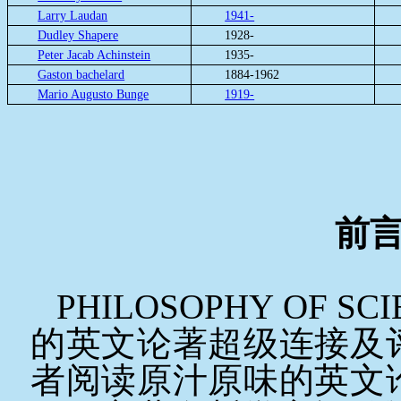
Larry Laudan
1941-
Dudley Shapere
1928-
Peter Jacab Achinstein
1935-
Gaston bachelard
1884-1962
Mario Augusto Bunge
1919-
前
PHILOSOPHY OF SC
的英文论著超级连接及
者阅读原汁原味的英文