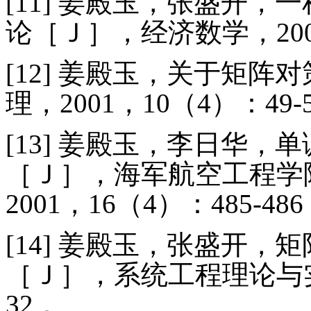
[11]
姜殿玉，张盛开，一
论［Ｊ］，经济数学，
20
[12]
姜殿玉，关于矩阵对
理，
2001
，
10
（
4
）：
49-
[13]
姜殿玉，李日华，单
［Ｊ］，海军航空工程学
2001
，
16
（
4
）：
485-486
[14]
姜殿玉，张盛开，矩
［Ｊ］，系统工程理论与
32
．