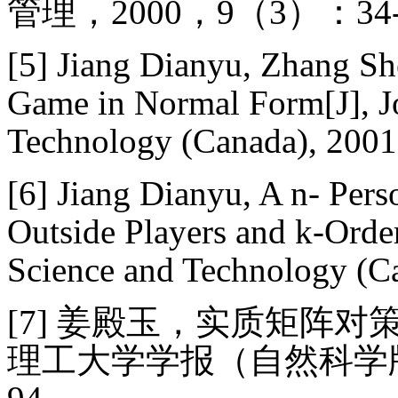
管理，
2000
，
9
（
3
）：
34
[5] Jiang Dianyu, Zhang Sh
Game in Normal Form[J], Jo
Technology (Canada), 2001
[6]
Jiang Dianyu, A n- Per
Outside Players and k-Order
Science and Technology (Ca
[7]
姜殿玉，实质矩阵对
理工大学学报（自然科学