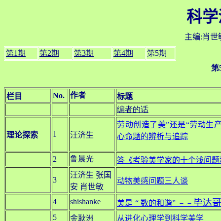
科学
主编:肖世
第1期
第2期
第3期
第4期
第5期
第
作者
No.
栏目
标题
编者的话
劳动创造了美”还是“劳动生
1
理论探索
汪济生
心命题的辨析与追踪
鲁晨光
2
答《考验美学家的十个浅问题
汪济生 张国
3
动物美感问题三人谈
安 肖世敏
4
shishanke
毕达
美是
“
数的和谐
”
－－
5
金耿洲
从进化心理学到科学美学