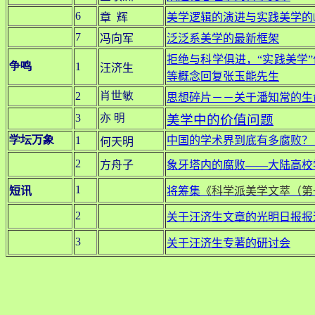
6
章
辉
美学逻辑的演进与实践美学的
7
冯向军
泛泛系美学的最新框架
拒绝与科学俱进，“实践美学
争鸣
1
汪济生
等概念回复张玉能先生
肖世敏
2
思想碎片－－关于潘知常的生
3
亦 明
美学中的价值问题
学坛万象
1
中国的学术界到底有多腐败？
何天明
2
方舟子
象牙塔内的腐败——大陆高校
1
短讯
将筹集
《科学派美学文萃（第
2
关于
汪济生文章的光明日报报
3
关于汪济生专著的研讨会